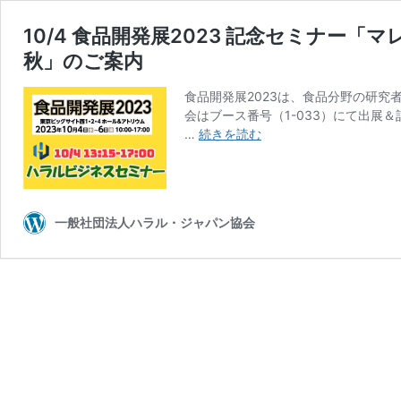
10/4 食品開発展2023 記念セミナー
秋」のご案内
食品開発展2023は、食品分野の研
会はブース番号（1-033）にて出展
10/4
…
続きを読む
食
品
開
発
一般社団法人ハラル・ジャパン協会
展
2023
記
念
セ
ミ
ナ
ー
「マ
レ