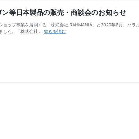
ガン等日本製品の販売・商談会のお知らせ
ョップ事業を展開する「株式会社 RAHMANIA」と2020年6月、
日
ました。「株式会社 …
続きを読む
本
人
顧
客
を
対
象
に
し
た
ハ
ラ
ル・
ヴ
ィ
ー