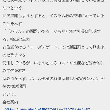
ないという。
世界展開しようとすると、イスラム教の戒律に沿っている
ことを示す
「『ハラル』の問題がある」からだと塚本社長は説明す
る。輸出の主力
と位置付ける「チーズデザート」では凝固剤として豚由来
のゼラチンを
使用しているが、いまのところコストや性能など総合的に
みて代替材料
はみつからず、ハラル認証の取得は難しいのが現状だ。今
後の検討課題
という。
会社案内
a22.hm-f.jp/cc.php?t=M507746&c=17979&d=4e57