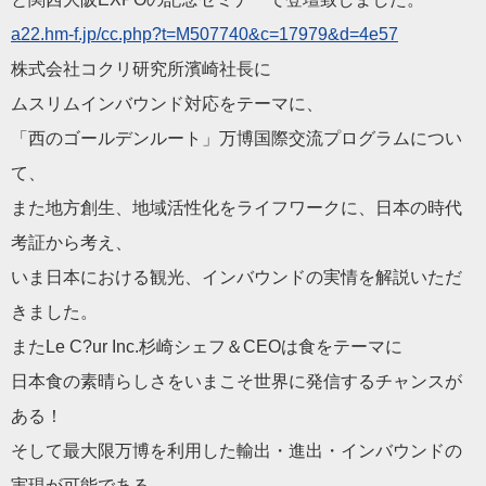
a22.hm-f.jp/cc.php?t=M507740&c=17979&d=4e57
株式会社コクリ研究所濱崎社長に
ムスリムインバウンド対応をテーマに、
「西のゴールデンルート」万博国際交流プログラムについ
て、
また地方創生、地域活性化をライフワークに、日本の時代
考証から考え、
いま日本における観光、インバウンドの実情を解説いただ
きました。
またLe C?ur Inc.杉崎シェフ＆CEOは食をテーマに
日本食の素晴らしさをいまこそ世界に発信するチャンスが
ある！
そして最大限万博を利用した輸出・進出・インバウンドの
実現が可能である