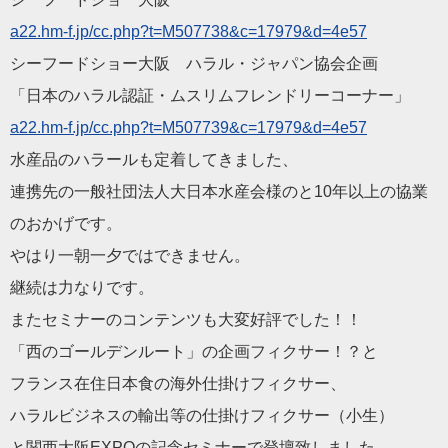
a22.hm-f.jp/cc.php?t=M507738&c=17979&d=4e57
シーフードショー大阪 ハラル・ジャパン協会企画
「日本のハラル認証・ムスリムフレンドリーコーナー」
a22.hm-f.jp/cc.php?t=M507739&c=17979&d=4e57
水産品のハラールも定着してきました、
連携先の一般社団法人大日本水産会様のと10年以上の協業
のおかげです。
やはり一朝一夕ではできません。
継続は力なりです。
またセミナーのコンテンツも大変好評でした！！
「西のゴールデンルート」の企画フィクサー！？と
フランス在住日本食の海外仕掛けフィクサー、
ハラルビジネスの輸出等の仕掛けフィクサー（小生）
と関西大阪EXPOの記念セミナーで登壇致しました。