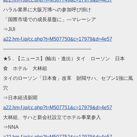
ハラル業界に大阪万博への参加呼び掛け
「国際市場での成長基盤に」―マレーシア
⇒JIJI
a22.hm-f.jp/cc.php?t=M507750&c=17979&d=4e57
——————————————————
★5．【ニュース】(輸出・進出）タイ ローソン 日本
食 ホテル 大林組
タイのローソン「日本食」改革 財閥サハ、セブン1強に風
穴
⇒日本経済新聞
a22.hm-f.jp/cc.php?t=M507751&c=17979&d=4e57
大林組、サハと新会社設立でホテル事業参入
⇒NNA
a22.hm-f.jp/cc.php?t=M507752&c=17979&d=4e57