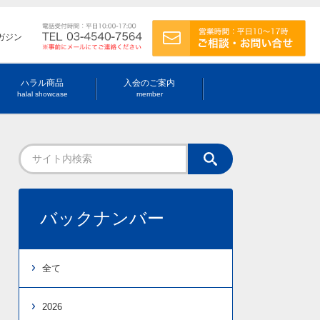
ガジン
ハラル商品
入会のご案内
halal showcase
member
バックナンバー
全て
2026