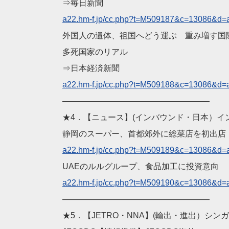
⇒毎日新聞
a22.hm-f.jp/cc.php?t=M
509187&c=13086&d=
外国人の遺体、祖国へどう運ぶ 重み増す国
多死国家のリアル
⇒日本経済新聞
a22.hm-f.jp/cc.php?t=M
509188&c=13086&d=
——————————
————————
★4．【ニュース】(インバウンド・日本）イ
静岡のスーパー、首都郊外に総菜店を初出店
a22.hm-f.jp/cc.php?t=M
509189&c=13086&d=
UAEのルルグループ、食品加工に投資意向
a22.hm-f.jp/cc.php?t=M
509190&c=13086&d=
——————————
————————
★5．【JETRO・NNA】(輸出・進出）シン