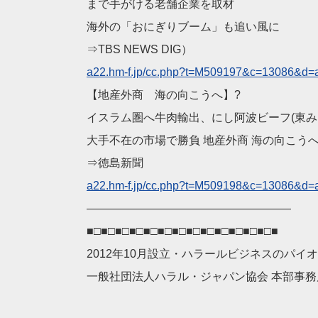
まで手がける老舗企業を取材
海外の「おにぎりブーム」も追い風に
⇒TBS NEWS DIG）
a22.hm-f.jp/cc.php?t=M
509197&c=13086&d=
【地産外商 海の向こうへ】?
イスラム圏へ牛肉輸出、にし阿波ビーフ(東み
大手不在の市場で勝負 地産外商 海の向こう
⇒徳島新聞
a22.hm-f.jp/cc.php?t=M
509198&c=13086&d=
——————————
————————
■□■□■□■□■□■□■□■□■□■□■□■□■□■
2012年10月設立・ハラールビジネスのパ
一般社団法人ハラル・ジャパン協会 本部事務