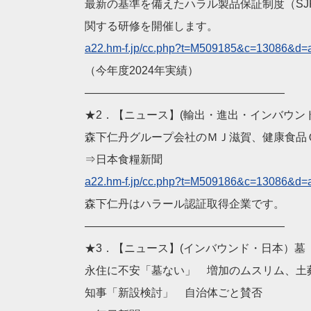
最新の基準を備えたハラル製品保証制度（SJ
関する研修を開催します。
a22.hm-f.jp/cc.php?t=M
509185&c=13086&d=
（今年度2024年実績）
——————————
————————
★2．【ニュース】(輸出・進出・インバウン
森下仁丹グループ会社のＭＪ滋賀、健康食品
⇒日本食糧新聞
a22.hm-f.jp/cc.php?t=M
509186&c=13086&d=
森下仁丹はハラール認証取得企業です。
——————————
————————
★3．【ニュース】(インバウンド・日本）墓
永住に不安「墓ない」 増加のムスリム、土
知事「新設検討」 自治体ごと賛否