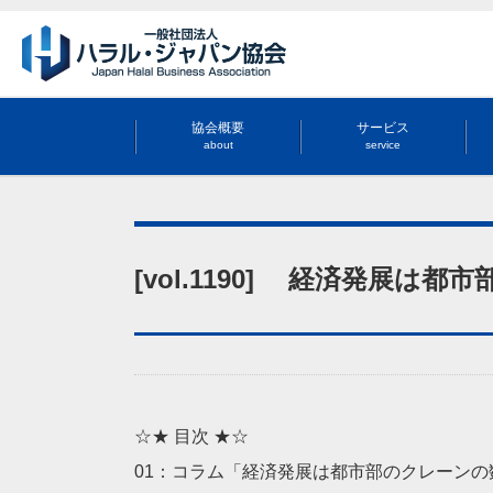
協会概要
サービス
about
service
[vol.1190] 経済発展は
☆★ 目次 ★☆
01：コラム「経済発展は都市部のクレーンの