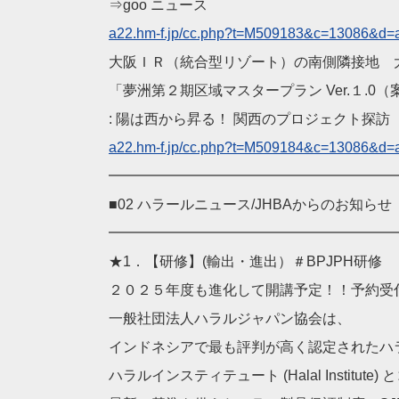
⇒goo ニュース
a22.hm-f.jp/cc.php?t=M
509183&c=13086&d=
大阪ＩＲ（統合型リゾート）の南側隣接地 
「夢洲第２期区域マスタープラン Ver.１.0
: 陽は西から昇る！ 関西のプロジェクト探訪
a22.hm-f.jp/cc.php?t=M
509184&c=13086&d=
━━━━━━━━━━━━━━━━━━━━
■02 ハラールニュース/JHBAからのお知らせ
━━━━━━━━━━━━━━━━━━━━
★1．【研修】(輸出・進出）＃BPJPH研修
２０２５年度も進化して開講予定！！予約受
一般社団法人ハラルジャパン協会は、
インドネシアで最も評判が高く認定されたハ
ハラルインスティテュート (Halal Institute