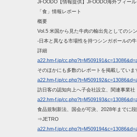
JFOODO【情報提供】JFOODO海外フィー
「食」情報レポート
概要
Vol.5 米国から見た牛肉の輸出先としての
-日本と異なる市場性を持つシンガポールの牛肉
詳細
a22.hm-f.jp/cc.php?t=M
509191&c=13086&d=
そのほかにも多数のレポートを掲載していま
a22.hm-f.jp/cc.php?t=M
509192&c=13086&d=
訪日客の認知向上へ子会社設立、関連事業社
a22.hm-f.jp/cc.php?t=M
509193&c=13086&d=
食品規制新法、国会が可決、2028年までに
⇒JETRO
a22.hm-f.jp/cc.php?t=M
509194&c=13086&d=