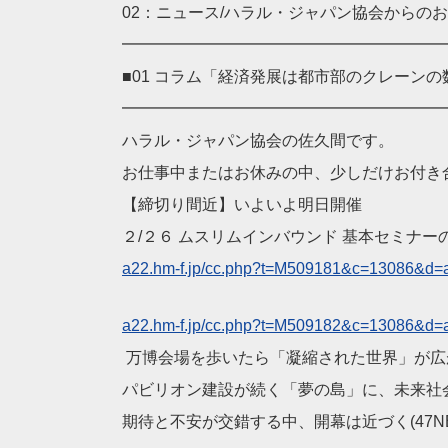
02：ニュース/ハラル・ジャパン協会からの
━━━━━━━━━━━━━━━━━━━━
■01 コラム「経済発展は都市部のクレーンの
━━━━━━━━━━━━━━━━━━━━
ハラル・ジャパン協会の佐久間です。
お仕事中またはお休みの中、少しだけお付き
【締切り間近】いよいよ明日開催
２/２６ ムスリムインバウンド 基本セミナー
a22.hm-f.jp/cc.php?t=M
509181&c=13086&d=
a22.hm-f.jp/cc.php?t=M
509182&c=13086&d=
万博会場を歩いたら「凝縮された世界」が広
パビリオン建設が続く「夢の島」に、未来社
期待と不安が交錯する中、開幕は近づく(47NE