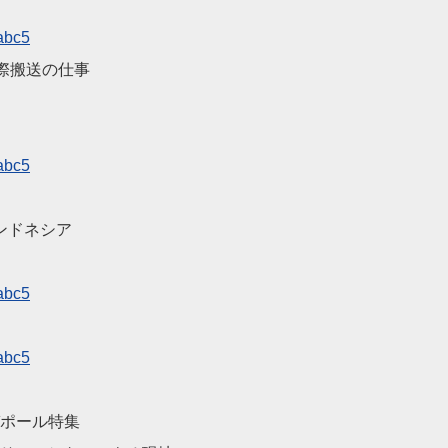
abc5
際搬送の仕事
abc5
ンドネシア
abc5
abc5
ガポール特集