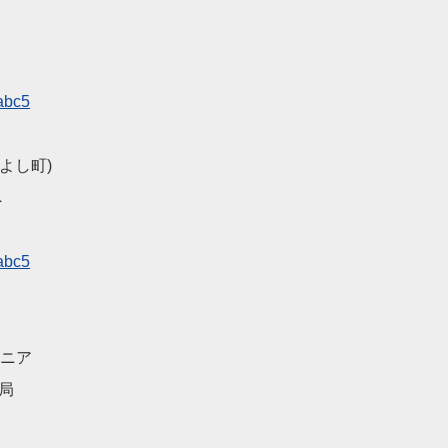
abc5
よし町)
へ
abc5
イオニア
局