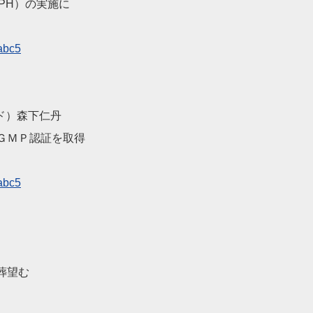
PH）の実施に
abc5
ド）森下仁丹
ＧＭＰ認証を取得
abc5
葬望む