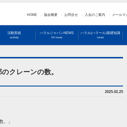
HOME
協会概要
お問合せ
入会のご案内
メールマ
活動実績
ハラルジャパンNEWS
ハラル(ハラール)基礎知識
activity
HJ news
news
都市部のクレーンの数。
2025.02.25
数。」