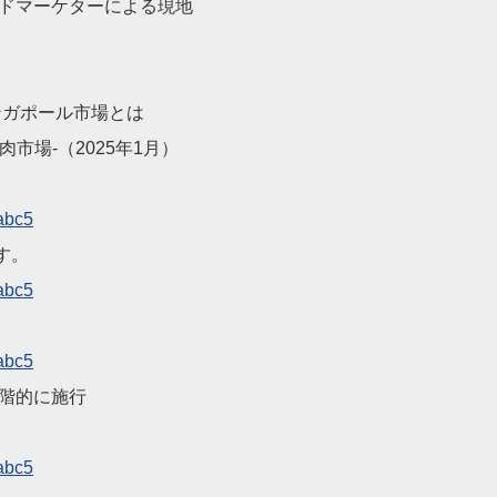
ルドマーケター
による現地
シンガポール市場とは
市場-（2025
年1月）
abc5
す。
abc5
abc5
段階的に施行
abc5