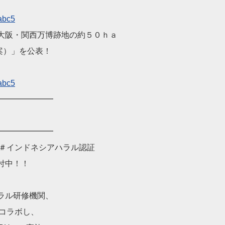
abc5
大阪・関西万博跡地の約５０ｈａ
（案）」を公表！
abc5
━━━━━━━
━━━━━━━
 ＃インドネシアハラル認証
付中！！
ラル研修機関、
) とコラボし、