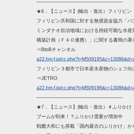
——————————
————————
★6．【ニュース】(輸出・進出）フィリピン
フィリピン共和国に対する無償資金協力「バ
ミンダナオ自治地域における持続可能な水産
構築計画（ＦＡＯ連携）」に関する書簡の署
⇒BtoBチャンネル
a22.hm-f.jp/cc.php?t=M
509195&c=13086&d=
フィリピン３都市で日本産水産物のシェフ向
⇒JETRO
a22.hm-f.jp/cc.php?t=M
509196&c=13086&d=
——————————
————————
★7．【ニュース】(輸出・進出）＃ふりかけ
ブームが到来！？ふりかけ需要が増加中
戦艦大和にも搭載「国内最古のふりかけ」か