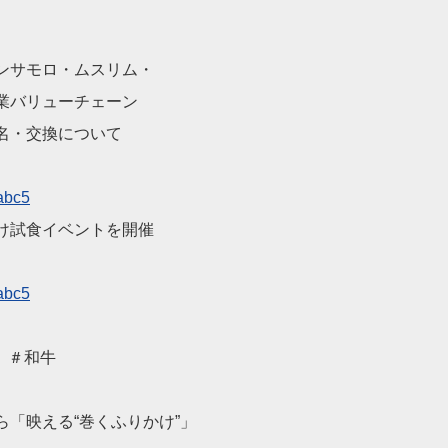
ンサモロ・ムスリム・
業バリューチェーン
名・交換について
abc5
け試食イベントを開催
abc5
 ＃和牛
ら「映える“巻くふり
かけ”」