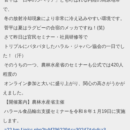
で、
冬の放射冷却現象により非常に冷え込みやすい環境です。
菅平は夏はラグビーの合宿のメッカですね！(笑)
さて昨日は官民セミナー・社員研修等で
トリプルにバタバタしたハラル・ジャパン協会の一日でし
た！（
汗）
そのうちの一つ、農林水産省のセミナーも公式では420人
程度の
オンライン参加と大いに盛り上がり、
関心の高さがうかが
えました。
【開催案内】農林水産省主催
ハラール食品輸出支援セミナーを令和８年１月19日に実施
します
。
a22.hm-f.jp/cc.php?t=
M796229&c=30247&d=fca3