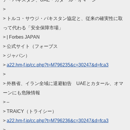
>
> トルコ・サウジ・パキスタン協定と、
従来の確実性に取
って代わる「安全保障市場」
> | Forbes JAPAN
> 公式サイト（フォーブス
> ジャパン）
>
a22.hm-f.jp/cc.php?t=
M796235&c=30247&d=fca3
>
> 外務省、イラン全域に退避勧告 UAEとカタール、オマ
ーンにも危険情報
> –
> TRAICY（トライシー）
>
a22.hm-f.jp/cc.php?t=
M796236&c=30247&d=fca3
>