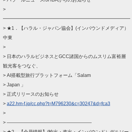
>
━━━━━━━━━━━━━━━━━━━━━━━━━━━
> ★1．【ハラル・ジャパン協会】(インバウンドメディア）
中東
>
> 日本のハラルビジネスとGCC諸国からのムスリム富裕層
観光客を
つなぐ、
> AI搭載型旅行プラットフォーム「Salam
> Japan 」
> 正式リリースのお知らせ
>
a22.hm-f.jp/cc.php?t=
M796230&c=30247&d=fca3
>
> ——————————
————————
> ★2．【会員情報】(輸出・進出・インバウンド）デルソー