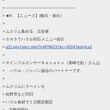
> ——————————
————————
> ★6．【ニュース】(輸出・進出）
>
> ムスリム集める、立役者
> ＳＮＳでハラル対応メニュー紹介
>
a22.hm-f.jp/cc.php?t=
M796237&c=30247&d=fca3
>
> ※インフルエンサーＮａｎａｋｏ（柴崎七虹）さんは
> ハラル・ジャパン協会のパートナーです。
>
> ムスリムにラーメンを
> 佐野市など25日
> ハラル食材で１日限定開店
> – 下野新聞社