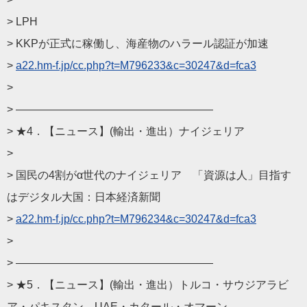
> LPH
> KKPが正式に稼働し、海産物のハラール認証が加速
>
a22.hm-f.jp/cc.php?t=
M796233&c=30247&d=fca3
>
> ——————————
————————
> ★4．【ニュース】(輸出・進出）ナイジェリア
>
> 国民の4割がα世代のナイジェリア 「資源は人」目指す
はデジタル大国：日本経済新聞
>
a22.hm-f.jp/cc.php?t=
M796234&c=30247&d=fca3
>
> ——————————
————————
> ★5．【ニュース】(輸出・進出）トルコ・サウジアラビ
ア・
パキスタン、UAE・カタール・オマーン