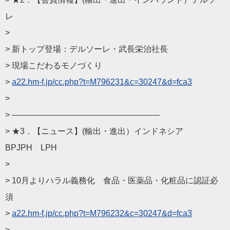
レ
>
> 新トップ登場：デルソーレ・武長栄治社長
> 現場こだわるモノづくり
>
a22.hm-f.jp/cc.php?t=
M796231&c=30247&d=fca3
>
> ——————————
————————
> ★3．【ニュース】(輸出・進出）インドネシア
BPJPH LPH
>
> 10月よりハラル義務化 食品・医薬品・化粧品に認証必
須
>
a22.hm-f.jp/cc.php?t=
M796232&c=30247&d=fca3
>