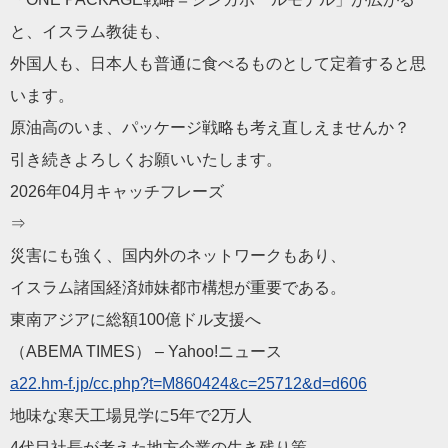
と、イスラム
教徒も、
外国人も、日本人も普通に食べるものとして定着すると思
います。
原油高のいま、パッケージ戦略も考え直しえませんか？
引き続きよろしくお願いいたします。
2026年04月キャッチフレーズ
⇒
災害にも強く、国内外のネットワークもあり、
イスラム諸国経済姉妹都市構想が重要である。
東南アジアに総額100億ドル支援へ
（ABEMA TIMES） – Yahoo!ニュース
a22.hm-f.jp/cc.php?t=M
860424&c=25712&d=d606
地味な寒天工場見学に5年で2万人
4代目社長が考えた地方企業の生き残り策