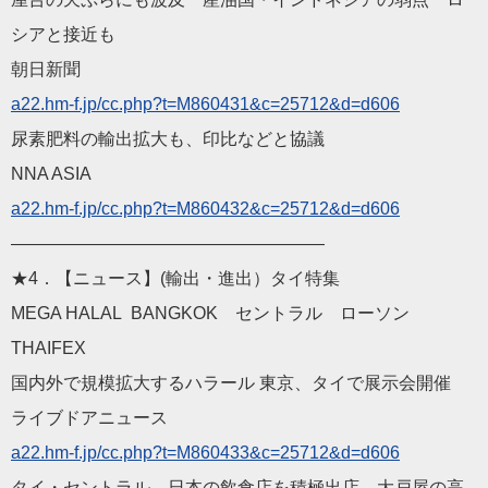
シアと接近も
朝日新聞
a22.hm-f.jp/cc.php?t=M
860431&c=25712&d=d606
尿素肥料の輸出拡大も、印比などと協議
NNA ASIA
a22.hm-f.jp/cc.php?t=M
860432&c=25712&d=d606
——————————
————————
★4．【ニュース】(輸出・進出）タイ特集
MEGA HALAL BANGKOK セントラル ローソン
THAIFEX
国内外で規模拡大するハラール 東京、タイで展示会開催
ライブドアニュース
a22.hm-f.jp/cc.php?t=M
860433&c=25712&d=d606
タイ・セントラル、日本の飲食店を積極出店 大戸屋の高