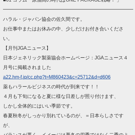
━━━━━━━━━━━━━━━━━━━━━━━━━━━
ハラル・ジャパン協会の佐久間です。
お仕事中またはお休みの中、少しだけお付き合いくださ
い。
【月刊JGAニュース】
日本ジェネリック製薬協会ホームページ：JGAニュース４
月号に
掲載されました
a22.hm-f.jp/cc.php?t=M
860423&c=25712&d=d606
薬もハラールビジネスの時代が到来です！！
４月も下旬になると夏に様な日差しが照り付けます、
しかし全体的にはいい季節です。
春夏秋冬がしっかり別れているのが、＝日本らしさです
が、
バランスが悪く、イメージは夏冬の四季ではなく二季のよ