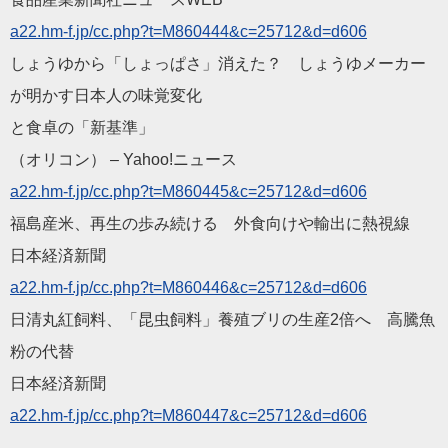
a22.hm-f.jp/cc.php?t=M
860444&c=25712&d=d606
しょうゆから「しょっぱさ」消えた？ しょうゆメーカー
が明かす日本人の味覚変化
と食卓の「新基準」
（オリコン） – Yahoo!ニュース
a22.hm-f.jp/cc.php?t=M
860445&c=25712&d=d606
福島産米、再生の歩み続ける 外食向けや輸出に熱視線
日本経済新聞
a22.hm-f.jp/cc.php?t=M
860446&c=25712&d=d606
日清丸紅飼料、「昆虫飼料」養殖ブリの生産2倍へ 高騰魚
粉の代替
日本経済新聞
a22.hm-f.jp/cc.php?t=M
860447&c=25712&d=d606
——————————
————————