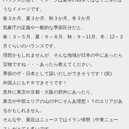
うなイメ
ージです。
春３か月、夏３か月、秋３か月、冬３か月
気象庁の定義や一般的な季節区分だと、
春：３～５月、夏：６～８月、秋：９～11月、冬：12～２
月ぐ
らいのバランスです。
理想かもしれませんが、そんな地域が日本の中にあったら
宝物ですね・・・あったら教えてください。
季節のザ・日本として謳いだしができそうです！(笑)
外国人にもＰＲできそうです！
意外に東京や京都・大阪の郊外にあったり、
東北や中部エリアの山の中にそんあ理想！？のエリアがあ
るかもし
れません。
そんな中、最近はニュースではイラン情勢（中東ニュー
ス）がとて
も多いです、