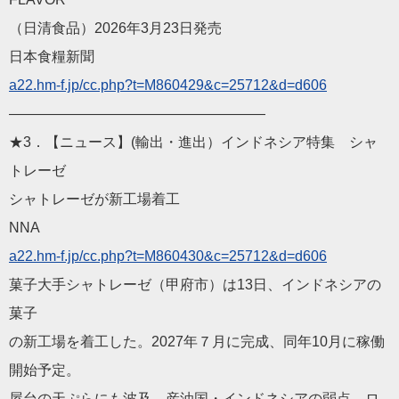
（日清食品）2026年3月23日発売
日本食糧新聞
a22.hm-f.jp/cc.php?t=M
860429&c=25712&d=d606
——————————
————————
★3．【ニュース】(輸出・進出）インドネシア特集 シャ
トレーゼ
シャトレーゼが新工場着工
NNA
a22.hm-f.jp/cc.php?t=M
860430&c=25712&d=d606
菓子大手シャトレーゼ（甲府市）は13日、インドネシアの
菓子
の新工場を着工した。2027年７月に完成、同年10月に稼働
開
始予定。
屋台の天ぷらにも波及 産油国・インドネシアの弱点 ロ