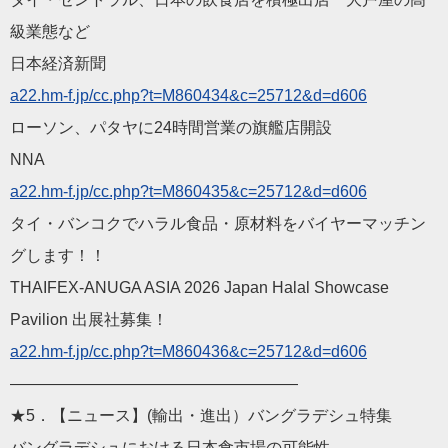
級業態など
日本経済新聞
a22.hm-f.jp/cc.php?t=M
860434&c=25712&d=d606
ローソン、パタヤに24時間営業の旗艦店開設
NNA
a22.hm-f.jp/cc.php?t=M
860435&c=25712&d=d606
タイ・バンコクでハラル食品・原材料をバイヤーマッチン
グします
！！
THAIFEX-ANUGA ASIA 2026 Japan Halal Showcase
Pavilion 出展社募集！
a22.hm-f.jp/cc.php?t=M
860436&c=25712&d=d606
——————————
————————
★5．【ニュース】(輸出・進出）バングラデシュ特集
バングラデシュにおける日本食市場の可能性