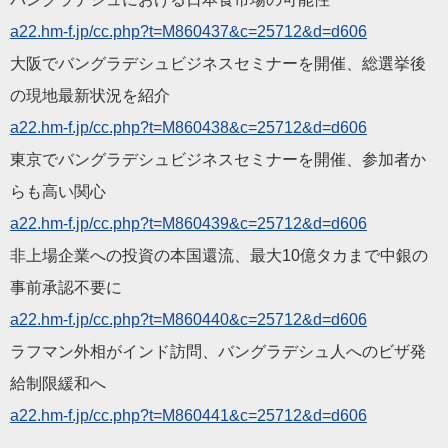
a22.hm-f.jp/cc.php?t=M
860437&c=25712&d=d606
大阪でバングラデシュビジネスセミナーを開催、総選挙後
の現地最
新状況を紹介
a22.hm-f.jp/cc.php?t=M
860438&c=25712&d=d606
東京でバングラデシュビジネスセミナーを開催、参加者か
らも高い
関心
a22.hm-f.jp/cc.php?t=M
860439&c=25712&d=d606
非上場企業への投資の本国還流、最大10億タカまで中銀の
事前承
認不要に
a22.hm-f.jp/cc.php?t=M
860440&c=25712&d=d606
ラフマン外相がインド訪問、バングラデシュ人へのビザ発
給制限緩
和へ
a22.hm-f.jp/cc.php?t=M
860441&c=25712&d=d606
——————————
————————