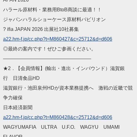
ハラール原材料・業務用BtoB商談に最適！！
ジャパンハラルショーケース原材料パビリオン
? ifia JAPAN 2026 出展社10社募集
a22.hm-f.jp/cc.php?t=M
860427&c=25712&d=d606
◎最終の案内です！ぜひご参画ください。
——————————
————————
★2．【会員情報】(輸出・進出・インバウンド）滋賀銀
行 日清食品HD
滋賀銀行・池田泉州HDが資本業務提携へ 激戦の近畿で競
争力確保
日本経済新聞
a22.hm-f.jp/cc.php?t=M
860428&c=25712&d=d606
WAGYUMAFIA ULTRA U.F.O. WAGYU UMAMI
FLAVOR