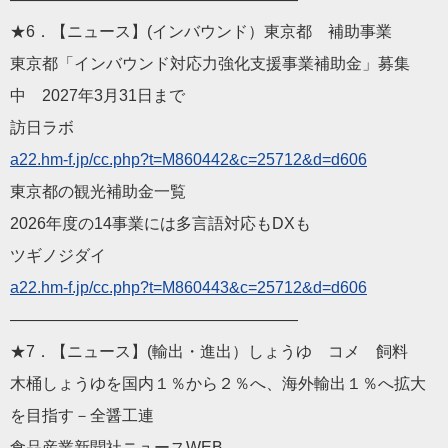
★6．【ニュース】(インバウンド）東京都 補助事業
東京都「インバウンド対応力強化支援事業補助金」募集
中 2027年3月31日まで
訪日ラボ
a22.hm-f.jp/cc.php?t=M
860442&c=25712&d=d606
東京都の観光補助金一覧
2026年度の14事業には多言語対応もDXも
ツギノジダイ
a22.hm-f.jp/cc.php?t=M
860443&c=25712&d=d606
——————————
————————
★7．【ニュース】(輸出・進出）しょうゆ コメ 飼料
木桶しょうゆを国内１％から２％へ、海外輸出１％へ拡大
を目指す
－全醤工連
食品産業新聞社ニュースWEB