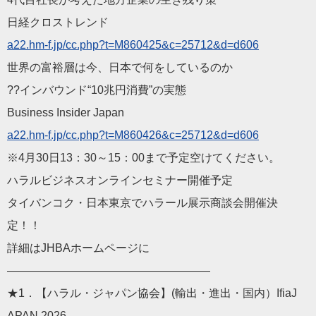
日経クロストレンド
a22.hm-f.jp/cc.php?t=M
860425&c=25712&d=d606
世界の富裕層は今、日本で何をしているのか
??インバウンド“10兆円消費”の実態
Business Insider Japan
a22.hm-f.jp/cc.php?t=M
860426&c=25712&d=d606
※4月30日13：30～15：00まで予定空けてください。
ハラルビジネスオンラインセミナー開催予定
タイバンコク・日本東京でハラール展示商談会開催決
定！！
詳細はJHBAホームページに
——————————
————————
★1．【ハラル・ジャパン協会】(輸出・進出・国内）IfiaJ
APAN 2026