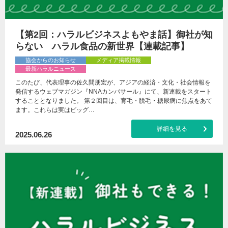
【第2回：ハラルビジネスよもやま話】御社が知
らない ハラル食品の新世界【連載記事】
協会からのお知らせ
メディア掲載情報
最新ハラルニュース
このたび、代表理事の佐久間朋宏が、アジアの経済・文化・社会情報を
発信するウェブマガジン『NNAカンパサール』にて、新連載をスタート
することとなりました。 第２回目は、育毛・脱毛・糖尿病に焦点をあて
ます。これらは実はビッグ…
詳細を見る
2025.06.26