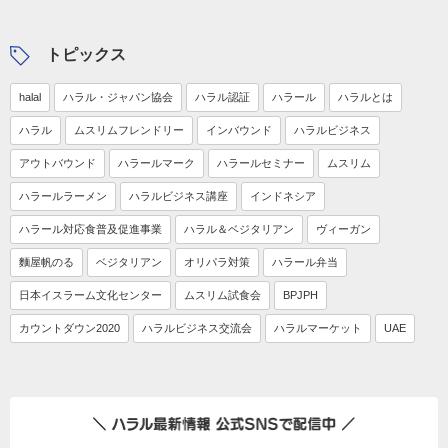
トピックス
halal
ハラル・ジャパン協会
ハラル認証
ハラール
ハラルとは
ハラル
ムスリムフレンドリー
インバウンド
ハラルビジネス
アウトバウンド
ハラールマーク
ハラールセミナー
ムスリム
ハラールラーメン
ハラルビジネス講座
インドネシア
ハラール対応食普及促進事業
ハラル＆ベジタリアン
ヴィーガン
麵屋帆のる
ベジタリアン
オリパラ対策
ハラール弁当
日本イスラーム文化センター
ムスリム試食会
BPJPH
カウントダウン2020
ハラルビジネス交流会
ハラルマーケット
UAE