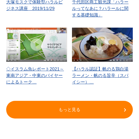
大塚モスクで体験型ハラルビ
千代田区商工観光課「ハラー
ジネス講座 2019/11/29
ルってなあに？ハラールに関
する基礎知識」
◇イスラム魚レポート2021～
【ハラル認証】帆のる鶏白湯
東南アジア・中東のバイヤー
ラーメン・帆のる旨辛（スパ
によるトーク…
イシー）…
もっと見る