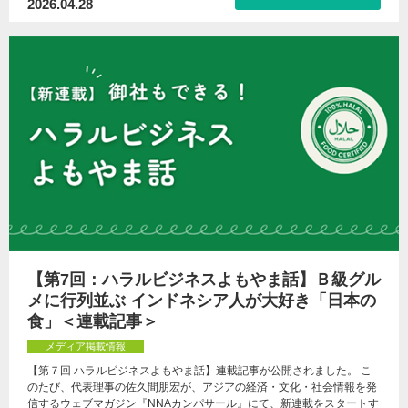
2026.04.28
【第7回：ハラルビジネスよもやま話】Ｂ級グル
メに行列並ぶ インドネシア人が大好き「日本の
食」＜連載記事＞
メディア掲載情報
【第７回 ハラルビジネスよもやま話】連載記事が公開されました。 こ
のたび、代表理事の佐久間朋宏が、アジアの経済・文化・社会情報を発
信するウェブマガジン『NNAカンパサール』にて、新連載をスタートす