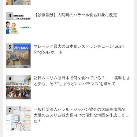
【診療報酬】入院時のハラール食も対象に改定
4
マレーシア最大の日本食レストランチェーン”Sushi
5
King”のレポート
訪日ムスリムは日本で何を食べている？ ――美味しさ
6
と安心、その“ちょうどいいバランス”を求めて
一般社団法人ハラル・ジャパン協会の大阪事務局が、
7
大阪のムスリム観光客向けの便利な地図を作成しまし
た！