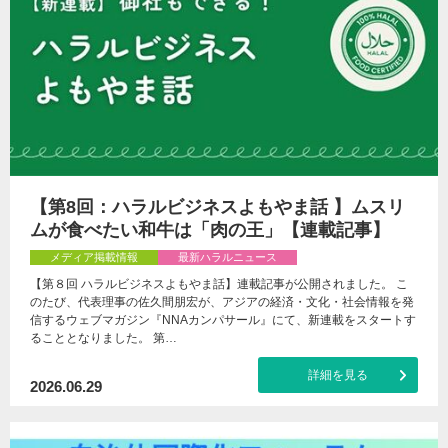
【第8回：ハラルビジネスよもやま話 】ムスリ
ムが食べたい和牛は「肉の王」【連載記事】
メディア掲載情報
最新ハラルニュース
【第８回 ハラルビジネスよもやま話】連載記事が公開されました。 こ
のたび、代表理事の佐久間朋宏が、アジアの経済・文化・社会情報を発
信するウェブマガジン『NNAカンパサール』にて、新連載をスタートす
ることとなりました。 第…
詳細を見る
2026.06.29