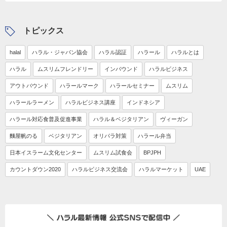
トピックス
halal
ハラル・ジャパン協会
ハラル認証
ハラール
ハラルとは
ハラル
ムスリムフレンドリー
インバウンド
ハラルビジネス
アウトバウンド
ハラールマーク
ハラールセミナー
ムスリム
ハラールラーメン
ハラルビジネス講座
インドネシア
ハラール対応食普及促進事業
ハラル＆ベジタリアン
ヴィーガン
麵屋帆のる
ベジタリアン
オリパラ対策
ハラール弁当
日本イスラーム文化センター
ムスリム試食会
BPJPH
カウントダウン2020
ハラルビジネス交流会
ハラルマーケット
UAE