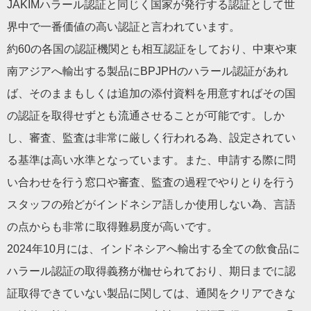
JAKIMハラール認証と同じく国家が発行する認証として世
界中で一番価値の高い認証と言われています。
約60の各国の認証機関とも相互認証をしており、中東や東
南アジアへ輸出する製品にBPJPHのハラール認証があれ
ば、そのままもしくは追加の添付資料を用意すればその国
の認証を取得せずとも流通させることが可能です。しか
し、審査、監査は非常に厳しく行われる為、設定されてい
る基準は高い水準となっています。また、申請する際に問
い合わせを行う窓口や審査、監査の過程でやりとりを行う
スタッフの殆どがインドネシア語しか使用しない為、言語
の点からも非常に取得難易度が高いです。
2024年10月には、インドネシアへ輸出する全ての飲食品に
ハラール認証の取得義務が枷せられており、期日までに認
証取得できていない製品に関しては、通関をクリアできな