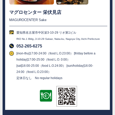
マグロセンター 栄伏見店
MAGUROCENTER Sake
愛知県名古屋市中区栄3-10-29 リオ第1ビル
RIO No.1 Bldg.,3-10-29 Sakae, Naka-ku, Nagoya City, Aichi Prefecture
052-265-6275
[mon-thu]17:00-24:00（food L.O.23:00） [fri/day before a
holiday]17:00-25:00（food L.O. 0:00）
[sat]16:00-25:00（food L.O.24:00） [sun/holiday]16:00-
24:00（food L.O.23:00）
定休日なし No regular holidays