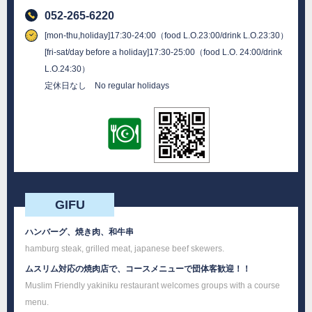
052-265-6220
[mon-thu,holiday]17:30-24:00（food L.O.23:00/drink L.O.23:30）
[fri-sat/day before a holiday]17:30-25:00（food L.O. 24:00/drink
L.O.24:30）
定休日なし No regular holidays
GIFU
ハンバーグ、焼き肉、和牛串
hamburg steak, grilled meat, japanese beef skewers.
ムスリム対応の焼肉店で、コースメニューで団体客歓迎！！
Muslim Friendly yakiniku restaurant welcomes groups with a course
menu.