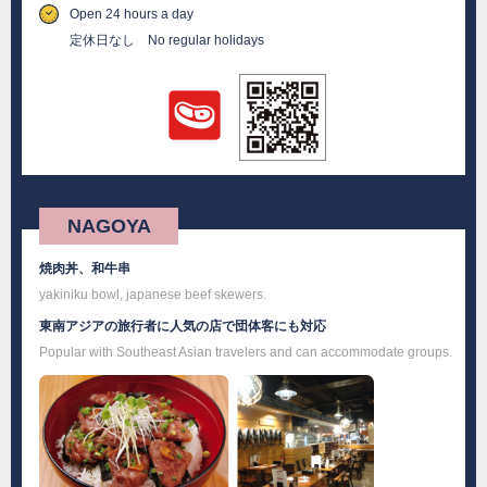
Open 24 hours a day
定休日なし No regular holidays
NAGOYA
焼肉丼、和牛串
yakiniku bowl, japanese beef skewers.
東南アジアの旅行者に人気の店で団体客にも対応
Popular with Southeast Asian travelers and can accommodate groups.