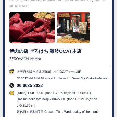
all Halal beef.
焼肉の店 ぜろはち 難波OCAT本店
ZEROHACHI Namba
大阪府大阪市浪速区湊町1-4-1 OCATモール5F
5F OCAT Mall,1-4-1 Minatomachi, Naniwa-ku, Osaka City, Osaka Prefecture
06-6635-3022
[lunch]11:00-16:00（food L.O.15:15,drink L.O.15:30）
[sat,sun,holiday/diner]17:00-22:00（food L.O.21:15,drink
L.O.21:30）]
定休日：第3水曜日 Closed: Third Wednesday of the month