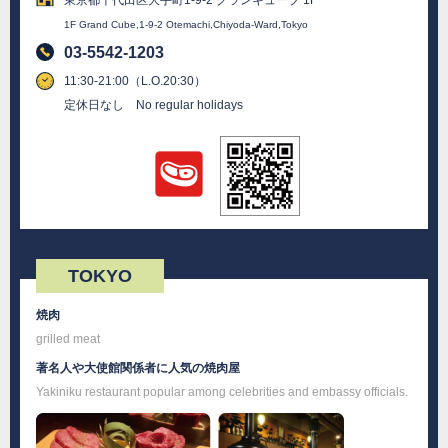
1F Grand Cube,1-9-2 Otemachi,Chiyoda-Ward,Tokyo
03-5542-1203
11:30-21:00（L.O.20:30）
定休日なし No regular holidays
TOKYO
焼肉
grilled meat
著名人や大使館関係者に人気の焼肉屋
Yakiniku restaurant popular among celebrities and embassy officials.