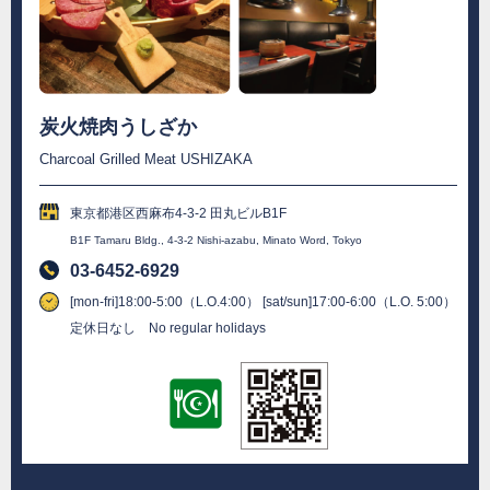
炭火焼肉うしざか
Charcoal Grilled Meat USHIZAKA
東京都港区西麻布4-3-2 田丸ビルB1F
B1F Tamaru Bldg., 4-3-2 Nishi-azabu, Minato Word, Tokyo
03-6452-6929
[mon-fri]18:00-5:00（L.O.4:00） [sat/sun]17:00-6:00（L.O. 5:00）
定休日なし No regular holidays