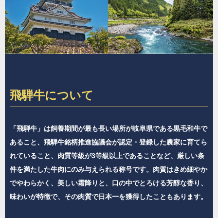
飛騨牛について
「飛騨牛」は飼養期間が最も長い場所が岐阜県である黒毛和牛で
あること、飛騨牛銘柄推進協議会が認定・登録した農家に育てら
れていること、肉質等級が3等級以上であることなど、厳しい条
件を満たした牛肉にのみ与えられる称号です。肉質はきめ細やか
でやわらかく、美しい霜降りと、口の中でとろける芳醇な香り、
味わいが特徴で、その肉質で日本一を獲得したこともあります。