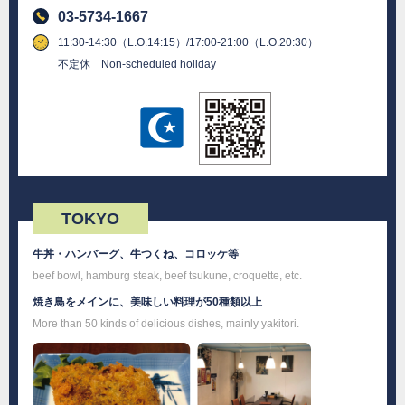
03-5734-1667
11:30-14:30（L.O.14:15）/17:00-21:00（L.O.20:30）
不定休 Non-scheduled holiday
TOKYO
牛丼・ハンバーグ、牛つくね、コロッケ等
beef bowl, hamburg steak, beef tsukune, croquette, etc.
焼き鳥をメインに、美味しい料理が50種類以上
More than 50 kinds of delicious dishes, mainly yakitori.