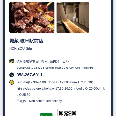
堀蔵 岐阜駅前店
HORIZOU Gifu
岐阜県岐阜市住田町2-5 住田第一ビル
SUMIDA No.1 Bldg.,2-5 Sumida-machi, Gifu City, Gifu Prefecture
058-267-6011
[sun-thu]17:30-24:00（food L.O.23:00/drink L.O.23:30）
[fri-sat/day before a holiday]17:30-26:00（food L.O. 25:00/drink
L.O.25:30）
不定休 Non-scheduled holiday