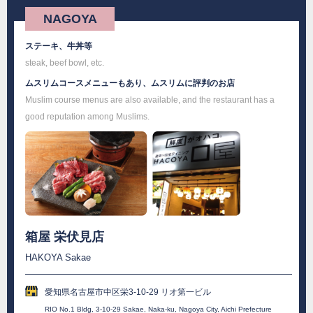
NAGOYA
ステーキ、牛丼等
steak, beef bowl, etc.
ムスリムコースメニューもあり、ムスリムに評判のお店
Muslim course menus are also available, and the restaurant has a
good reputation among Muslims.
箱屋 栄伏見店
HAKOYA Sakae
愛知県名古屋市中区栄3-10-29 リオ第一ビル
RIO No.1 Bldg, 3-10-29 Sakae, Naka-ku, Nagoya City, Aichi Prefecture