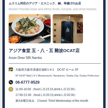
ムスリム対応のアジア・エスニック、鍋、串揚げのお店
Muslim Friendly Asian and ethnic foods, hot pots, and shish-kebabs.
アジア食堂 五・八・五 難波OCAT店
Asian Diner 585 Namba
大阪府大阪市浪速区湊町1-4-1 OCAT モール 5F
5F OCAT Mall,1-4-1 Minatomachi, Naniwa-ku, Osaka City, Osaka Prefecture
06-6777-9529
11:00-16:00（food L.O.15:15,drink L.O.15:30）
17:00-21:00（food L.O.20:15,drink L.O.20:30）
第3水曜日休み Closed: Third Wednesday of the month