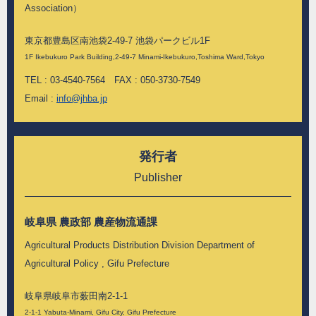
Association）
東京都豊島区南池袋2-49-7 池袋パークビル1F
1F Ikebukuro Park Building,2-49-7 Minami-Ikebukuro,Toshima Ward,Tokyo
TEL : 03-4540-7564 FAX : 050-3730-7549
Email :
info@jhba.jp
発行者
Publisher
岐阜県 農政部 農産物流通課
Agricultural Products Distribution Division Department of
Agricultural Policy , Gifu Prefecture
岐阜県岐阜市薮田南2-1-1
2-1-1 Yabuta-Minami, Gifu City, Gifu Prefecture