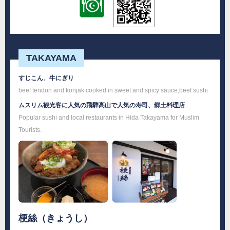
TAKAYAMA
すじこん、牛にぎり
beef tendon and konjak cooked in sweet and spicy sauce,beef sushi
ムスリム観光客に人気の飛騨高山で人気の寿司、郷土料理店
Popular sushi and local restaurants in Hida Takayama for Muslim
Tourists.
梗絲（きょうし）