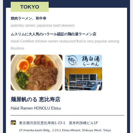
TOKYO
焼肉ラーメン、和牛串
yakiniku ramen, japanese beef skewers
ムスリムに大人気のハラール認証の鶏白湯ラーメン店
Halal Certified chicken ramen restaurant that is very popular among
Muslims.
麺屋帆のる 恵比寿店
Halal Ramen HONOLU Ebisu
東京都渋谷区恵比寿南1-23-1 亜米利加橋ビル1F
1F Amerika-bashi Bldg., 1-23-1 Ebisu-Minami, Shibuya Word, Tokyo