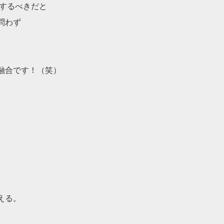
事するべきだと
問わず
融合です！（笑）
える。
。