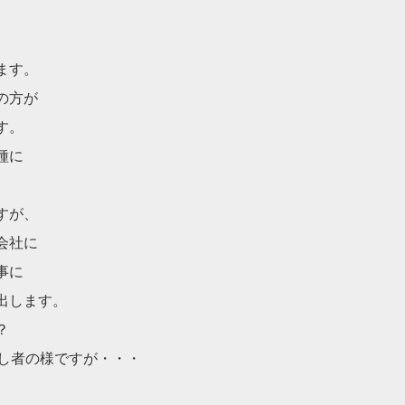
ます。
の方が
す。
種に
すが、
会社に
事に
出します。
？
回し者の様ですが・・・