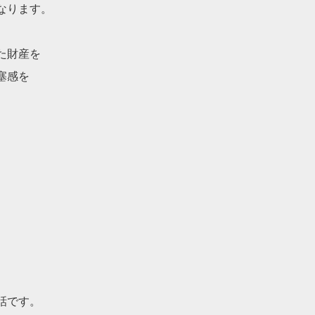
なります。
た財産を
塞感を
話です。