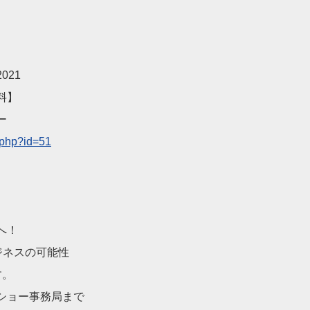
021
料】
ー
.php?id=51
へ！
ネスの可能性
。
ショー事務局まで