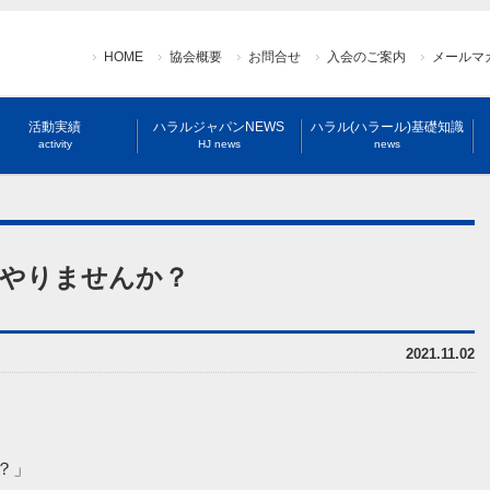
HOME
協会概要
お問合せ
入会のご案内
メールマ
活動実績
ハラルジャパンNEWS
ハラル(ハラール)基礎知識
activity
HJ news
news
ー）やりませんか？
2021.11.02
？」