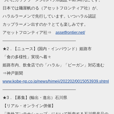
日本では麺屋帆のる（アセットフロンティア社）が、
ハラルラーメンで先行しています。いつハラル認証
カップラーメン出すのか？とても楽しみです。
アセットフロンティア社⇒
assetfrontier.net/
——————————
————————
★2．【ニュース】(国内・インバウンド）姫路市
「食の多様性」実現へ着々
姫路市内、飲食店での「ハラル」「ビーガン」対応進む
⇒神戸新聞
www.kobe-np.co.jp/news
/himeji/202202/0015053939.shtm
l
——————————
————————
★3．【募集】(輸出・進出）石川県
【リアル・オンライン併催】
「海外アンテナショップ」において販売する石川県産品の