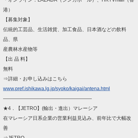
港）
【募集対象】
伝統的工芸品、生活雑貨、加工食品、日本酒などの飲料
品、県
産農林水産物等
【出 品 料】
無料
⇒詳細・お申し込みはこちら
www.pref.ishikawa.lg.j
p/syoko/kaigai/antena.html
——————————
————————
★4．【JETRO】(輸出・進出）マレーシア
在マレーシア日系企業の営業利益見込み、前年比で大幅改
善
⇒JETRO