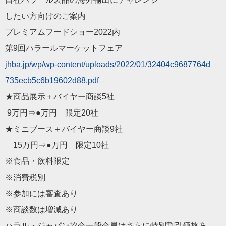
したい方向けのご案内
プレミアムフードショー2022内
第9回ハラールマーケットフェア
jhba.jp/wp/wp-content/
uploads/2022/01/32404c9687764d
735ecb5c6b19602d88.pdf
★商品展示＋バイヤー商談5社
9万円⇒●万円 限定20社
★ミニブース＋バイヤー商談9社
15万円⇒●万円 限定10社
※食品・飲料限定
※消費税別
※参加には審査あり
※商談数は増減あり
ハラル・ジャパン協会一般会員はさらに特別割引価格あ