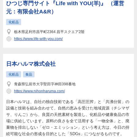
ひつじ専門サイト『Life with YOU(羊)』 （運営
元：有限会社A&R）
化粧品
栃木県足利市昌平町2364 昌平スクエア2階
https://www.life-with-you.com/
日本ハルマ株式会社
化粧品
食品
青森県弘前市大字堅田字神田398番地
https://www.nihonharuma.com/
日本ハルマは、自社の独自技術である「高圧圧搾」と「共沸分留」の
設備と技術を組み合わせて、自然の恵みを受けた地域資源（チシマザ
サ、りんご）から、良質の天然素材を製造し、化粧品や健康食品の市
場に供給しています。原料の良さを全て活用する「一物全体」と、廃
棄物を排出しない「ゼロ・エミッション」という考え方は、今日の持
続可能な社会の形成を目的とした「SDGs」につながるものです。