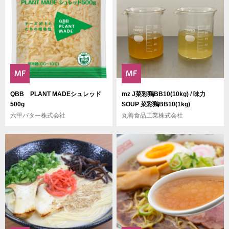
QBB PLANT MADEシュレッド
mz J菜彩鶏BB10(10kg) / 味力
500g
SOUP 菜彩鶏BB10(1kg)
六甲バター株式会社
丸善食品工業株式会社