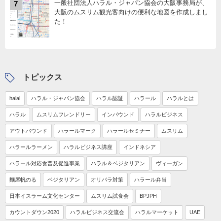
一般社団法人ハラル・ジャパン協会の大阪事務局が、
7
大阪のムスリム観光客向けの便利な地図を作成しまし
た！
トピックス
halal
ハラル・ジャパン協会
ハラル認証
ハラール
ハラルとは
ハラル
ムスリムフレンドリー
インバウンド
ハラルビジネス
アウトバウンド
ハラールマーク
ハラールセミナー
ムスリム
ハラールラーメン
ハラルビジネス講座
インドネシア
ハラール対応食普及促進事業
ハラル＆ベジタリアン
ヴィーガン
麵屋帆のる
ベジタリアン
オリパラ対策
ハラール弁当
日本イスラーム文化センター
ムスリム試食会
BPJPH
カウントダウン2020
ハラルビジネス交流会
ハラルマーケット
UAE