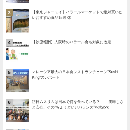
【東京ジャーミイ】ハラールマーケットで絶対買いた
3
いおすすめ食品15選-②
【診療報酬】入院時のハラール食も対象に改定
4
マレーシア最大の日本食レストランチェーン”Sushi
5
King”のレポート
訪日ムスリムは日本で何を食べている？ ――美味しさ
6
と安心、その“ちょうどいいバランス”を求めて