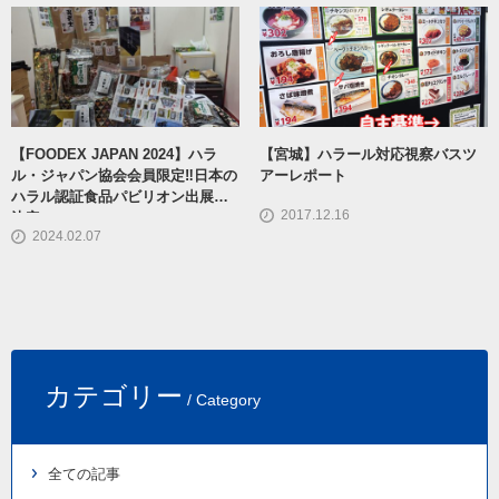
【FOODEX JAPAN 2024】ハラ
【宮城】ハラール対応視察バスツ
ル・ジャパン協会会員限定‼日本の
アーレポート
ハラル認証食品パビリオン出展社
2017.12.16
決定
2024.02.07
カテゴリー
/ Category
全ての記事