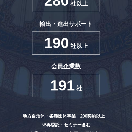
280
社以上
輸出・進出サポート
190
社以上
会員企業数
191
社
地方自治体・各種団体事業 200契約以上
※再委託・セミナー含む