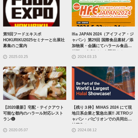
第9回フードエキスポ
Ifia JAPAN 2024（アイフィア・ジ
HOKURIKU2025セミナーと出展社
ャパン）第29回 国際食品素材／添
募集のご案内
加物展・会議にてハラール食品原
材料のパビリオンを開催！！
2025.03.25
2024.03.15
【2020最新】宅配・テイクアウト
【残り３枠】MIHAS 2024 にて現
可能な都内のハラール対応レスト
地日系企業と緊急出展!! JETROジ
ラン❻
ャパン・パビリオンでの共同出展
社募集！
2020.05.07
2024.08.12