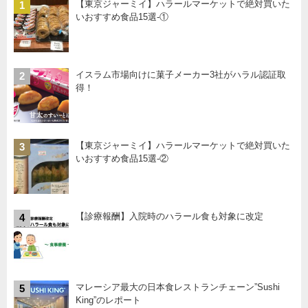
【東京ジャーミイ】ハラールマーケットで絶対買いた
1
いおすすめ食品15選-①
イスラム市場向けに菓子メーカー3社がハラル認証取
2
得！
【東京ジャーミイ】ハラールマーケットで絶対買いた
3
いおすすめ食品15選-②
【診療報酬】入院時のハラール食も対象に改定
4
マレーシア最大の日本食レストランチェーン”Sushi
5
King”のレポート