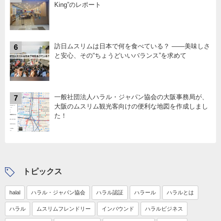
King”のレポート
訪日ムスリムは日本で何を食べている？ ――美味しさ
6
と安心、その“ちょうどいいバランス”を求めて
一般社団法人ハラル・ジャパン協会の大阪事務局が、
7
大阪のムスリム観光客向けの便利な地図を作成しまし
た！
トピックス
halal
ハラル・ジャパン協会
ハラル認証
ハラール
ハラルとは
ハラル
ムスリムフレンドリー
インバウンド
ハラルビジネス