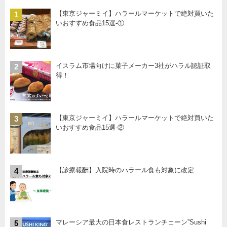
【東京ジャーミイ】ハラールマーケットで絶対買いた
1
いおすすめ食品15選-①
イスラム市場向けに菓子メーカー3社がハラル認証取
2
得！
【東京ジャーミイ】ハラールマーケットで絶対買いた
3
いおすすめ食品15選-②
【診療報酬】入院時のハラール食も対象に改定
4
マレーシア最大の日本食レストランチェーン”Sushi
5