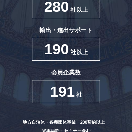
280
社以上
輸出・進出サポート
190
社以上
会員企業数
191
社
地方自治体・各種団体事業 200契約以上
※再委託・セミナー含む