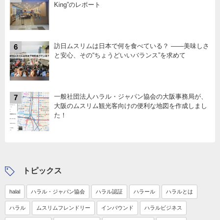
King”のレポート
訪日ムスリムは日本で何を食べている？ ――美味しさ
6
と安心、その“ちょうどいいバランス”を求めて
一般社団法人ハラル・ジャパン協会の大阪事務局が、
7
大阪のムスリム観光客向けの便利な地図を作成しまし
た！
トピックス
halal
ハラル・ジャパン協会
ハラル認証
ハラール
ハラルとは
ハラル
ムスリムフレンドリー
インバウンド
ハラルビジネス