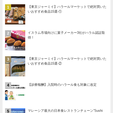
【東京ジャーミイ】ハラールマーケットで絶対買いた
1
いおすすめ食品15選-①
イスラム市場向けに菓子メーカー3社がハラル認証取
2
得！
【東京ジャーミイ】ハラールマーケットで絶対買いた
3
いおすすめ食品15選-②
【診療報酬】入院時のハラール食も対象に改定
4
マレーシア最大の日本食レストランチェーン”Sushi
5