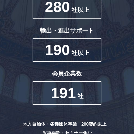
280
社以上
輸出・進出サポート
190
社以上
会員企業数
191
社
地方自治体・各種団体事業 200契約以上
※再委託・セミナー含む