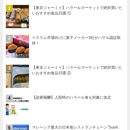
【東京ジャーミイ】ハラールマーケットで絶対買いた
1
いおすすめ食品15選-①
イスラム市場向けに菓子メーカー3社がハラル認証取
2
得！
【東京ジャーミイ】ハラールマーケットで絶対買いた
3
いおすすめ食品15選-②
【診療報酬】入院時のハラール食も対象に改定
4
マレーシア最大の日本食レストランチェーン”Sushi
5