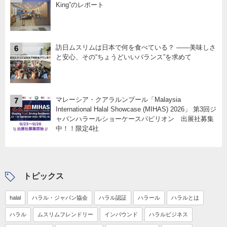
King”のレポート
訪日ムスリムは日本で何を食べている？ ――美味しさ
6
と安心、その“ちょうどいいバランス”を求めて
マレーシア・クアラルンプール「Malaysia
7
International Halal Showcase (MIHAS) 2026」 第3回ジ
ャパンハラールショーケースパビリオン 出展社募集
中！！限定4社
トピックス
halal
ハラル・ジャパン協会
ハラル認証
ハラール
ハラルとは
ハラル
ムスリムフレンドリー
インバウンド
ハラルビジネス