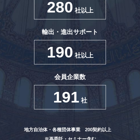
280
社以上
輸出・進出サポート
190
社以上
会員企業数
191
社
地方自治体・各種団体事業 200契約以上
※再委託・セミナー含む