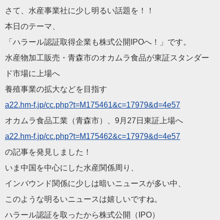
さて、水産事業社に少し明るい話題を！！
本日のテーマ、
「ハラール認証取得企業も株式公開IPOへ！」です。
水産物加工販売・青森市のオカムラ食品が東証スタンダー
ド市場に
上場へ
養殖事業の拡大などを目指す
a22.hm-f.jp/cc.php?t=M
175461&c=17979&d=4e57
オカムラ食品工業（青森市）、9月27日東証上場へ
a22.hm-f.jp/cc.php?t=M
175462&c=17979&d=4e57
の記事を発見しました！
いま中国を中心にした水産関係周り、
インバウンド関係に少しは暗いニュースが多い中、
このような明るいニュースは嬉しいですね。
ハラール認証を取ったから株式公開（IPO）