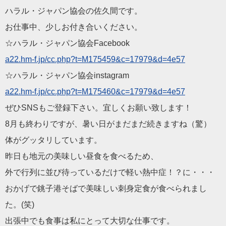
ハラル・ジャパン協会の佐久間です。
お仕事中、少しお付き合いください。
☆ハラル・ジャパン協会Facebook
a22.hm-f.jp/cc.php?t=M
175459&c=17979&d=4e57
☆ハラル・ジャパン協会instagram
a22.hm-f.jp/cc.php?t=M
175460&c=17979&d=4e57
ぜひSNSもご登録下さい。宜しくお願い致します！
8月も終わりですが、暑い日がまだまだ続きますね（驚）
体がグッタリしています。
昨日も地元の美味しい昼食を食べるため、
外で行列に並び待っているだけで軽い熱中症！？に・・・
おかげで銚子港そばで美味しい刺身定食が食べられまし
た。(笑)
出張中でも食事は私にとって大切な仕事です。