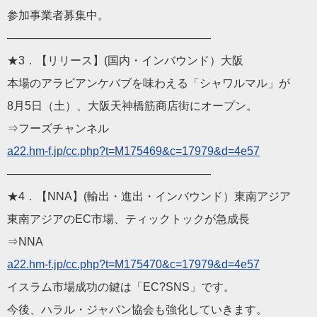
参加事業者募集中。
——————————
————————
★3．【リリース】(国内・インバウンド）大阪
本場のアラビアンケバブを味わえる「シャワルマル」が
8月5日（土）、大阪天神橋筋商店街にオープン。
⇒フーズチャンネル
a22.hm-f.jp/cc.php?t=M
175469&c=17979&d=4e57
——————————
————————
★4．【NNA】(輸出・進出・インバウンド）東南アジア
東南アジアのEC市場、ティックトックが急成長
⇒NNA
a22.hm-f.jp/cc.php?t=M
175470&c=17979&d=4e57
イスラム市場成功の鍵は「EC?SNS」です。
今後、ハラル・ジャパン協会も強化していきます。