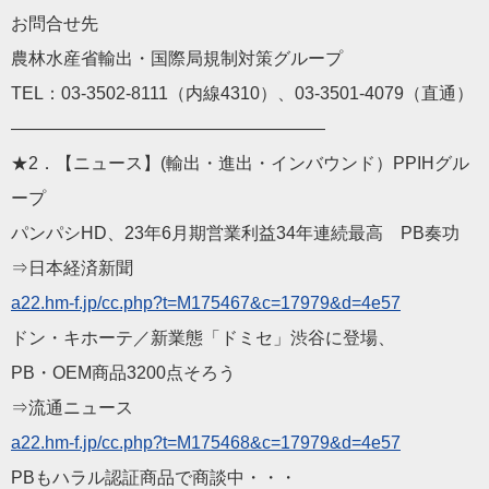
お問合せ先
農林水産省輸出・国際局規制対策グループ
TEL：03-3502-8111（内線4310）、03-35
01-4079（直通）
——————————
————————
★2．【ニュース】(輸出・進出・インバウンド）PPIHグル
ー
プ
パンパシHD、23年6月期営業利益34年連続最高 PB奏功
⇒日本経済新聞
a22.hm-f.jp/cc.php?t=M
175467&c=17979&d=4e57
ドン・キホーテ／新業態「ドミセ」渋谷に登場、
PB・OEM商品3200点そろう
⇒流通ニュース
a22.hm-f.jp/cc.php?t=M
175468&c=17979&d=4e57
PBもハラル認証商品で商談中・・・