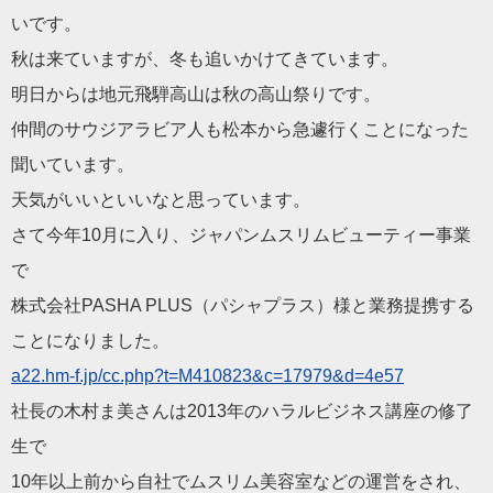
いです。
秋は来ていますが、冬も追いかけてきています。
明日からは地元飛騨高山は秋の高山祭りです。
仲間のサウジアラビア人も松本から急遽行くことになった
聞いてい
ます。
天気がいいといいなと思っています。
さて今年10月に入り、ジャパンムスリムビューティー事業
で
株式会社PASHA PLUS（パシャプラス）様と業務提携する
ことになりました。
a22.hm-f.jp/cc.php?t=M
410823&c=17979&d=4e57
社長の木村ま美さんは2013年のハラルビジネス講座の修了
生で
10年以上前から自社でムスリム美容室などの運営をされ、