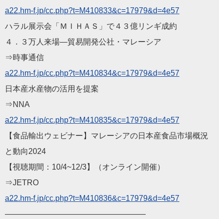
a22.hm-f.jp/cc.php?t=M
410833&c=17979&d=4e57
ハラル展示会「ＭＩＨＡＳ」で４３億リンギ成約
４．３万人来場―貿易開発公社・マレーシア
⇒時事通信
a22.hm-f.jp/cc.php?t=M
410834&c=17979&d=4e57
日本産水産物の活用を提案
⇒NNA
a22.hm-f.jp/cc.php?t=M
410835&c=17979&d=4e57
【食品輸出ウェビナー】マレーシアの日本産食品市場概況
と動向2
024
【視聴期間：10/4~12/3】（オンライン開催）
⇒JETRO
a22.hm-f.jp/cc.php?t=M
410836&c=17979&d=4e57
——————————
————————