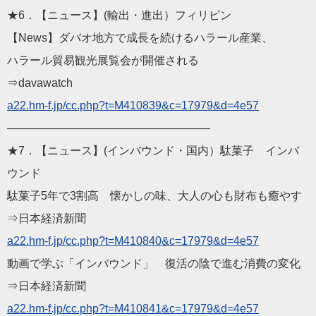
★6．【ニュース】(輸出・進出）フィリピン
【News】ダバオ地方で成長を続けるハラール産業、
ハラール貿易観光展覧会が開催される
⇒davawatch
a22.hm-f.jp/cc.php?t=M
410839&c=17979&d=4e57
——————————
————————
★7．【ニュース】(インバウンド・国内）駄菓子 インバ
ウンド
駄菓子5年で3割高 懐かしの味、大人の心も財布も癒やす
⇒日本経済新聞
a22.hm-f.jp/cc.php?t=M
410840&c=17979&d=4e57
動画で学ぶ「インバウンド」 復活の陰で進む消費の変化
⇒日本経済新聞
a22.hm-f.jp/cc.php?t=M
410841&c=17979&d=4e57