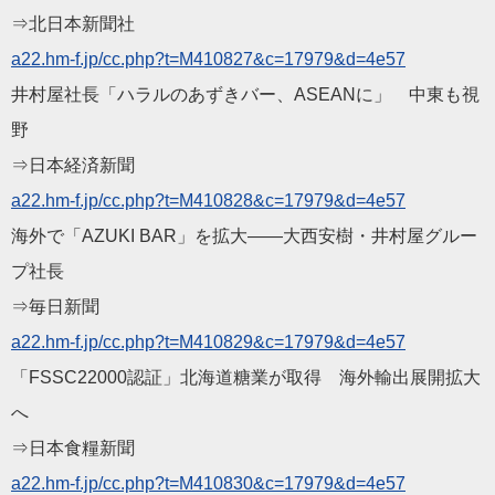
⇒北日本新聞社
a22.hm-f.jp/cc.php?t=M
410827&c=17979&d=4e57
井村屋社長「ハラルのあずきバー、ASEANに」 中東も視
野
⇒日本経済新聞
a22.hm-f.jp/cc.php?t=M
410828&c=17979&d=4e57
海外で「AZUKI BAR」を拡大――大西安樹・井村屋グルー
プ社長
⇒毎日新聞
a22.hm-f.jp/cc.php?t=M
410829&c=17979&d=4e57
「FSSC22000認証」北海道糖業が取得 海外輸出展開拡大
へ
⇒日本食糧新聞
a22.hm-f.jp/cc.php?t=M
410830&c=17979&d=4e57