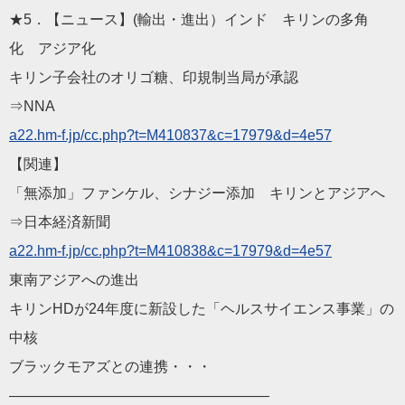
★5．【ニュース】(輸出・進出）インド キリンの多角
化 アジア化
キリン子会社のオリゴ糖、印規制当局が承認
⇒NNA
a22.hm-f.jp/cc.php?t=M
410837&c=17979&d=4e57
【関連】
「無添加」ファンケル、シナジー添加 キリンとアジアへ
⇒日本経済新聞
a22.hm-f.jp/cc.php?t=M
410838&c=17979&d=4e57
東南アジアへの進出
キリンHDが24年度に新設した「ヘルスサイエンス事業」の
中核
ブラックモアズとの連携・・・
——————————
————————