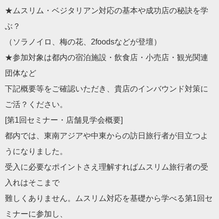
★ムスリム・ベジタリアン対応の基本や成功店の秘訣を学
ぶ？
（ソラノイロ、梅の花、2foodsなどが登壇）
★参加対象は都内の宿泊施設・飲食店・小売店・観光関連
団体など
下記概要等をご確認いただき、貴店のインバウンド対策に
ご活？く
ださい。
[第1回セミナー・店舗見学会概要]
都内では、東南アジアや中東からの訪日旅行者が目立つよ
うになり
ました。
受入に必要なポイントさえ理解すればムスリム旅行者の受
入れはそ
こまで
難しくありません。ムスリム対応を基礎から学べる第1回セ
ミナー
に参加し、