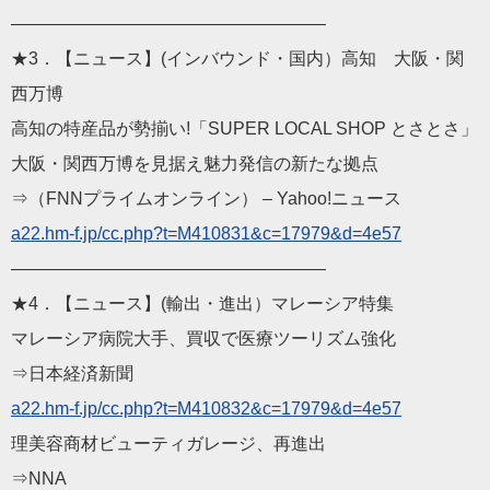
——————————
————————
★3．【ニュース】(インバウンド・国内）高知 大阪・関
西万博
高知の特産品が勢揃い!「SUPER LOCAL SHOP とさとさ」
大阪・関西万博を見据え魅力発信の新たな拠点
⇒（FNNプライムオンライン） – Yahoo!ニュース
a22.hm-f.jp/cc.php?t=M
410831&c=17979&d=4e57
——————————
————————
★4．【ニュース】(輸出・進出）マレーシア特集
マレーシア病院大手、買収で医療ツーリズム強化
⇒日本経済新聞
a22.hm-f.jp/cc.php?t=M
410832&c=17979&d=4e57
理美容商材ビューティガレージ、再進出
⇒NNA