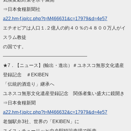
⇒日本食糧新聞社
a22.hm-f.jp/cc.php?t=M
466631&c=17979&d=4e57
エチオピアは人口１.２億人の約４０％の４８００万人がイ
スラム
教徒
の国です。
——————————
————————
★7．【ニュース】(輸出・進出）＃ユネスコ無形文化遺産
登録記
念 ＃EKIBEN
「伝統的酒造り」継承へ
ユネスコ無形文化遺産登録記念 関係者集い盛大に鏡開き
⇒日本食糧新聞
a22.hm-f.jp/cc.php?t=M
466632&c=17979&d=4e57
老舗駅弁3社、世界の「EKIBEN」に
スイス・チューリッヒ中央駅特設売場で販売