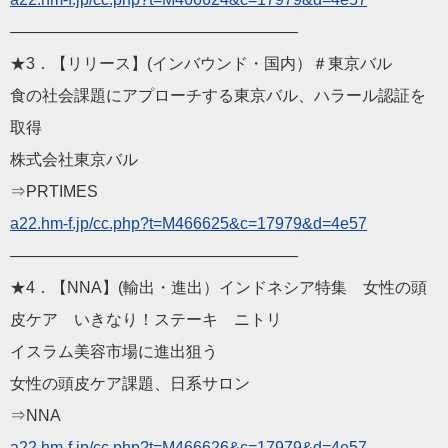
——————————
————————
★3．【リリース】(インバウンド・国内）＃東京バル
食の社会課題にアプローチする東京バル、ハラール認証を
取得
株式会社東京バル
⇒PRTIMES
a22.hm-f.jp/cc.php?t=M
466625&c=17979&d=4e57
——————————
————————
★4．【NNA】(輸出・進出）インドネシア特集 女性の頭
皮ケア いきなり！ステーキ ニトリ
イスラム美容市場に進出狙う
女性の頭皮ケア課題、日系サロン
⇒NNA
a22.hm-f.jp/cc.php?t=M
466626&c=17979&d=4e57