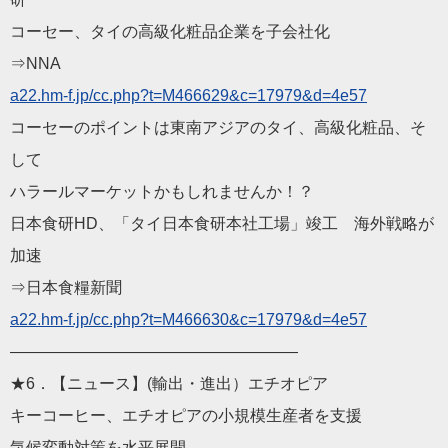
コーセー、タイの高級化粧品企業を子会社化
⇒NNA
a22.hm-f.jp/cc.php?t=M
466629&c=17979&d=4e57
コーセーのポイントは東南アジアのタイ、高級化粧品、そ
して
ハラールマーケットかもしれませんか！？
日本食研HD、「タイ日本食研本社工場」竣工 海外戦略が
加速
⇒日本食糧新聞
a22.hm-f.jp/cc.php?t=M
466630&c=17979&d=4e57
——————————
————————
★6．【ニュース】(輸出・進出）エチオピア
キーコーヒー、エチオピアの小規模生産者を支援
気候変動対策を水平展開