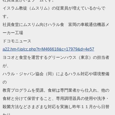
イスラム教徒（ムスリム）の従業員が増えているからで
す。
社員食堂にムスリム向けハラル食 富岡の車載通信機器メ
ーカー工場
ドコモニュース
a22.hm-f.jp/cc.php?t=M
466618&c=17979&d=4e57
ヨコオと食堂を運営するグリーンハウス（東京）の担当者
が、
ハラル・ジャパン協会（同）によるハラル対応や環境整備
の
教育プログラムを受講。食材は専門業者から仕入れ、他の
食材と分けて保管すること、専用調理器具の使用や洗浄・
殺菌方法などさまざまな対応を実施し昨年１１月から日替
わり