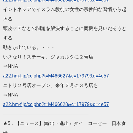
インドネシアでイスラム教徒の女性の宗教的な習慣から起
きる
頭皮ケアなどの問題を解決することに商機を見いだそうと
する
動きが出ている。・・・
いきなり！ステーキ、ジャカルタに２号店
⇒NNA
a22.hm-f.jp/cc.php?t=M
466627&c=17979&d=4e57
ニトリ２号店オープン、来年３月に３号店も
⇒NNA
a22.hm-f.jp/cc.php?t=M
466628&c=17979&d=4e57
——————————
————————
★5．【ニュース】(輸出・進出）タイ コーセー 日本食
研