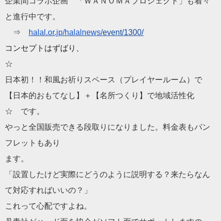
企業間コラボ企画 「ＷＡＮＯＭＡプロジェクト」も着々
と進行中です。
⇒
halal.or.jp/halalnews/
event/1300/
コンセプトはずばり、
☆
日本初！！和風お祈りスペース（プレイヤールーム）で
【日本的おもてなし】＋【名所つくり】で地域活性化
☆ です。
やっと全国販売できる段取りになりました。
料金表もパン
フレットもあり
ます。
「設置したけど実際にどうのように説明する？
来たらなん
て対応すればいいの？」
これって心配ですよね。