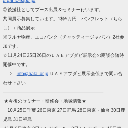
organic-expo.jp/
◎後援社としてブース出展＆セミナー行います。
共同展示募集しています。1枠5万円 パンフレット（ちら
し）＋商品展示
※フルヤ物産、エコバンク（チャッティージャパン）
2社参
加です。
☆
11月24日25日26日のＵＡＥアブダビ展示会の商談会随時
開
催中です。
⇒
info@halal.or.jp
ＵＡＥアブダビ展示会係まで問い合
わせ下さい
——————————
——————————
——
★今後のセミナー・研修会・地域情報★
10月25日千葉 26日東京 27日群馬 28日東京・仙台 30日鹿
児島 31日福島