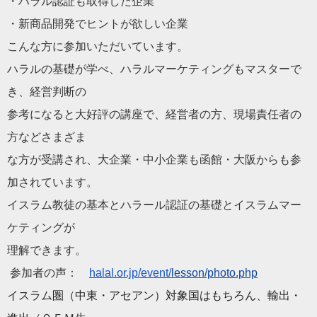
・ハラル認証も取得した企業
・新商品開発でヒントが欲しい企業
こんな方に参加いただいています。
ハラルの基礎が学べ、ハラルマーケティングもマスターで
き、
経営判断の
参考になると大好評の講座で、経営者の方、
現場責任者の
方などさまざま
な方が受講され、大企業・中小企業も函館・
大阪からも参
加されています。
イスラム教徒の基本とハラール認証の基礎とイスラムマー
ケティン
グが
理解できます。
参加者の声：
halal.or.jp/event/
lesson/photo.php
イスラム圏（中東・アセアン）対象国はもちろん、輸出・