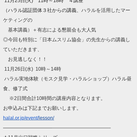
11月25日(火) 11時～18時 ４講座
（ハラル認証団体３社からの講義、
ハラルを活用したマー
ケティングの
基本講義）＋有志による懇親会も大人気
◎今回も特別に「日本ムスリム協会」
の先生からの講義し
ていただきます、
お見逃しなく！！
11月26日(水) 10時～14時
ハラル実地体験（モスク見学・ハラルショップ）ハラル昼
食、
修了式
※2日間合計10時間の講座内容となります。
お申込みは下記までお願いします。
halal.or.jp/event/
lesson/
——————————
——————————
——