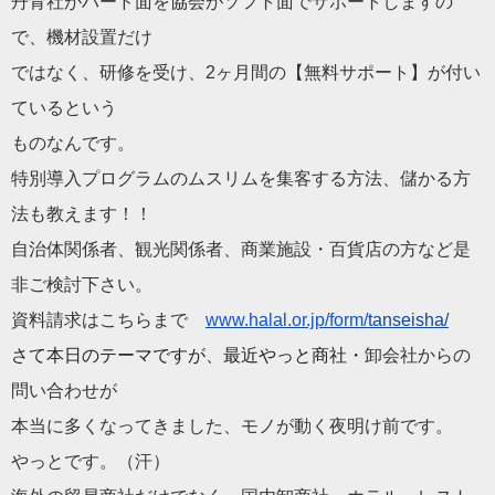
丹青社がハード面を協会がソフト面でサポートしますの
で、
機材設置だけ
ではなく、研修を受け、2ヶ月間の【無料サポート】
が付い
ているという
ものなんです。
特別導入プログラムのムスリムを集客する方法、
儲かる方
法も教えます！！
自治体関係者、観光関係者、商業施設・
百貨店の方など是
非ご検討下さい。
資料請求はこちらまで
www.halal.or.jp/form/
tanseisha/
さて本日のテーマですが、最近やっと商社・
卸会社からの
問い合わせが
本当に多くなってきました、モノが動く夜明け前です。
やっとです。（汗）