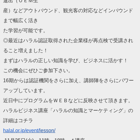
進出（
ＯＥＭ生
産）などアウトバウンド、
観光客の対応などインバウンド
まで幅広く活き
た学習が可能です。
◎
最近はハラル認証取得された企業様が再点検で受講され
ること増え
ました！
まずはハラルの正しい知識を学び、ビジネスに活かす！
この機会にぜひご参加下さい。
16期からは認証機関をさらに加え、
講師陣をさらにパワー
アップしています。
近日中にプログラムをＷＥＢなどに反映させて頂きます。
ハラルビジネス講座「ハラルの知識とマーケティング」
の
詳細はコチラ
halal.or.jp/event/
lesson/