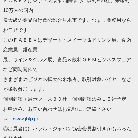
ＦＡＢＥＸは東京・大阪東西開催で出展約900社、
来場約
10万人の国内
最大級の業界向け食の総合見本市です。
つまり業務用なら
お任せです！
このＦＡＢＥＸはデザート・スイーツ＆ドリンク展、食肉
産業展、
麺産業
展、ワイン＆グルメ展、食品＆
飲料ＯＥＭビジネスフェア
など同時開催で
さまざまのビジネス拡大の来場者、
取引対象バイヤーなど
が多数参加します。
個別商談＋展示ブース３０社、個別商談のみ１５社予定
お申込み、お問い合わせはお気軽にご連絡下さい。
⇒
www.jhfp.jp/
◎出展者には
ハラル
・
ジャパン
協会
会
員割引きがもちろん