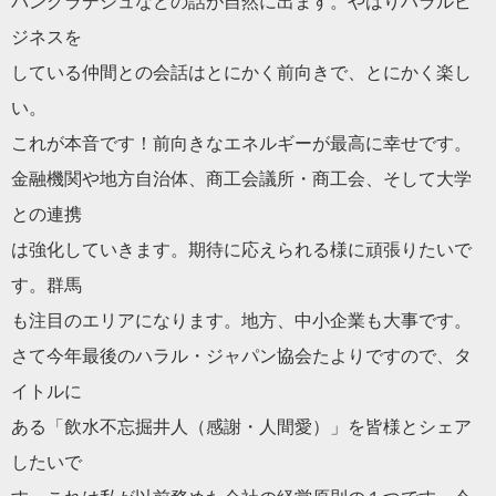
バングラデシュなどの話が自然に出ます。やはり
ハラル
ビ
ジネスを
している仲間との
会
話はとにかく前向きで、とにかく楽し
い。
これが本音です！前向きなエネルギーが最高に幸せです。
金融機関や地方自治体、商工
会
議所・商工
会
、そして大学
との連携
は強化していきます。期待に応えられる様に頑張りたいで
す。群馬
も注目のエリアになります。地方、中小企業も大事です。
さて今年最後の
ハラル
・
ジャパン
協会
た
より
ですので、タ
イトルに
ある「飲水不忘掘井人（感謝・人間愛）」を皆様とシェア
したいで