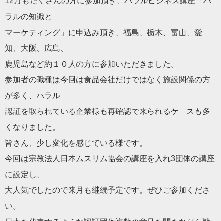
12月もたくさんの方に参加頂き、
ハラル
ビジネス講座「
ハ
ラル
の知識と
マーケティング」に申込み頂き、福島、栃木、富山、愛
知、大阪、
広島、
鹿児島など約１０人の方に参加いた
だ
きました。
参加者の職種は今回は食品
会
社
だ
けではなく施設関係の方
が多く、
ハラル
認証を取られている企業様も再確認で来られるケースも多
くなりま
した。
皆さん、少し変化を感じている様です。
今回は宗教法人日本ムスリム
協会
の講座を入れ3団体の講座
に設定
し、
大人気でしたので来月も継続予定です。ぜひご参加く
だ
さ
い。