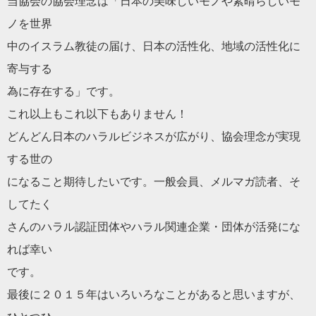
当
協会
の
協会
理念は「日本の美味しいモノや素晴らしいモ
ノを世界
中のイスラム教徒の届け、日本の活性化、地域の活性化に
寄与する
為に存在する」です。
これ以上もこれ以下もありません！
どんどん日本の
ハラル
ビジネスが広がり、
協会
理念が実現
する世の
になること期待したいです。一般
会
員、メルマガ読者、そ
してたく
さんの
ハラル
認証団体や
ハラル
関連企業・団体が活発にな
れば幸い
です。
最後に２０１５年はいろいろなことがあると思いますが、