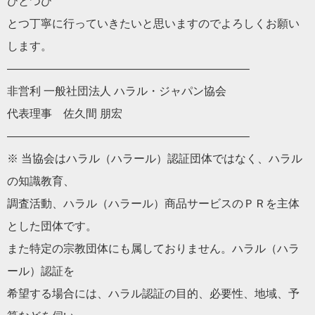
ひとつひ
とつ丁寧に行っていきたいと思いますのでよろしくお願い
します。
——————————
——————————
—–
非営利 一般社団法人
ハラル
・
ジャパン
協会
代表理事 佐久間 朋宏
——————————
——————————
—–
※ 当
協会
は
ハラル
（
ハラール
）認証団体ではなく、
ハラル
の知識教育、
調査活動、
ハラル
（
ハラール
）
商品サービスのＰＲを主体
とした団体です。
また特定の宗教団体にも属しておりません。
ハラル
（
ハラ
ール
）
認証を
希望する場合には、
ハラル
認証の目的、必要性、地域、
予