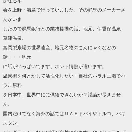
かな忘年
会
を上野・湯島で行っていました。その群馬のメーカーさ
んがいま
したので群馬銀行との業務提携の話、地元、伊香保温泉、
草津温泉、
富岡製糸場の世界遺産、地元名物のこんにゃくなどの
話・・・地元
に話がいっぱいでます、ホント情熱が違います。
温泉街を何とかして活性化したい！自社の
ハラル
工場で
ハ
ラル
原料
を日本中、世界中にに供給できないか？議論が尽きませ
ん。
国内
だ
けでなく海外の話ではＵＡＥドバイやトルコ、パキ
スタン、