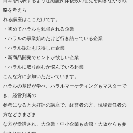
日本を代表するような認証団体複数の意見を聞きながら戦
略を考え
ら
れる講座はここ
だ
けです。
・初めて
ハラル
を勉強される企業
・
ハラル
の事業始めたけど行き詰っている企業
・
ハラル
認証も取得した企業
・新商品開発でヒントが欲しい企業
・
ハラル
に取り組むか悩んでいる起業
こんな方に参加いた
だ
いています。
ハラル
の基礎が学べ、
ハラル
マーケティングもマスターで
き、
経営判断の
参考になると大好評の講座で、経営者の方、
現場責任者の
方などさまざま
な方が受講され、大企業・中小企業も函館・
大阪からも参