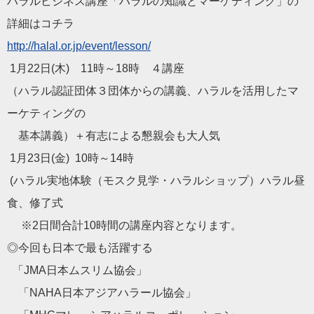
ハラル
ビジネス講座「
ハラル
の知識とマーケティング」
の
詳細はコチラ
http://
halal
.or.jp/event/
lesson/
1月22日(木) 11時～18時 ４講座
（
ハラル
認証団体３団体からの講義、
ハラル
を活用したマ
ーケティングの
基本講義）＋有志による懇親
会
も大人気
1月23日(金) 10時～14時
(
ハラル
実地体験（モスク見学・
ハラル
ショップ）
ハラル
昼
食、
修了式
※2日間合計10時間の講座内容となります。
◎今回も日本で最も活躍する
「JMA日本ムスリム
協会
」
「NAHA日本アジア
ハラール
協会
」