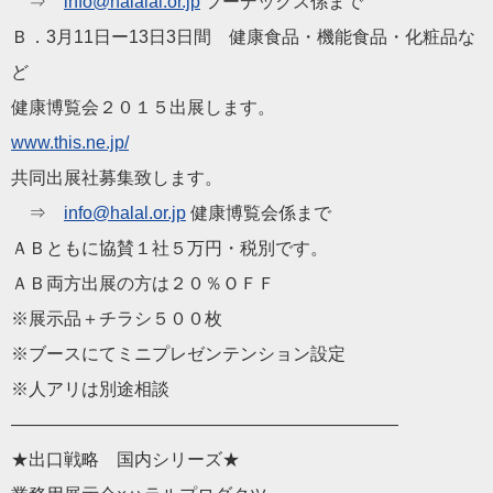
⇒
info@halalal.or.jp
フーデックス係まで
Ｂ．3月11日ー13日3日間 健康食品・機能食品・化粧品な
ど
健康博覧
会
２０１５出展します。
www.this.ne.jp/
共同出展社募集致します。
⇒
info@
halal
.or.jp
健康博覧
会
係まで
ＡＢともに協賛１社５万円・税別です。
ＡＢ両方出展の方は２０％ＯＦＦ
※展示品＋チラシ５００枚
※ブースにてミニプレゼンテンション設定
※人アリは別途相談
——————————
——————————
——
★出口戦略 国内シリーズ★