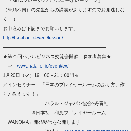
「MHCマレーシア
ハラル
コーポレーション」
（※順不同）の先生からの講義がありますのでお見逃しな
く！！
お申込みは下記までお願いします。
http://
halal
.or.jp/event/
lesson/
——————————
——————————
——
★第25回
ハラル
ビジネス交流
会
開催 参加者募集★
⇒
www.
halal
.or.jp/event/
ex/
1月20日（火）19：00－21：00開催
メインセミナー：「日本のプレイヤールームのあり方、
作
り方教えます！」
ハラル
・
ジャパン
協会
×丹青社
※日本初！和風フ゜レイヤールーム
「WANOMA」
開発秘話を公開します。