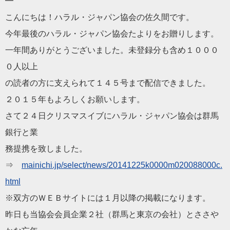
━
こんにちは！
ハラル
・
ジャパン
協会
の佐久間です。
今年最後の
ハラル
・
ジャパン
協会
た
より
をお贈りします。
一年間ありがとうございました。未登録分も含め１０００
０人以上
の読者の方に支えられて１４５号まで配信できました。
２０１５年もよろしくお願いします。
さて２４日クリスマスイブに
ハラル
・
ジャパン
協会
は群馬
銀行と業
務提携を致しました。
⇒
mainichi.jp/select/
news/20141225k0000m020088000c.
html
※双方のＷＥＢサイトには１月以降の掲載になります。
昨日も当
協会
会
員企業２社（群馬と東京の
会
社）とささや