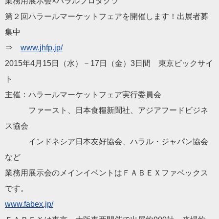
業務用展示
会
×
ハラル
プロダクツ
第２回
ハラール
マーケットフェアを開催します！出展者募
集中
⇒
www.jhfp.jp/
2015年4月15日（水）－17日（金）3日間 東京ビックサイ
ト
主催：
ハラール
マーケットフェア実行委員
会
ファースト、日本食糧新聞社、アジアフードビジネ
ス
協会
インドネシア日本友好
協会
、
ハラル
・
ジャパン
協会
など
業務用展示
会
のメインイベントはＦＡＢＥＸファベックス
です。
www.fabex.jp/