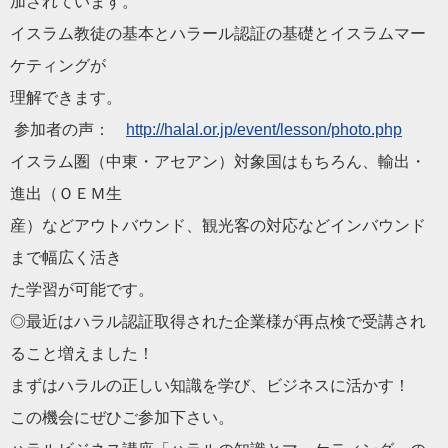
加されています。
イスラム教徒の基本と
ハラール
認証の基礎とイスラムマー
ケティン
グが
理解できます。
参加者の声：
http://
halal
.or.jp/event/
lesson/photo.php
イスラム圏（中東・アセアン）対象国はもちろん、輸出・
進出（
ＯＥＭ生
産）などアウトバウンド、
観光客の対応などインバウンド
まで幅広く活き
た学習が可能です。
◎
最近は
ハラル
認証取得された企業様が再点検で受講され
ること増え
ました！
まずは
ハラル
の正しい知識を学び、ビジネスに活かす！
この機
会
にぜひご参加下さい。