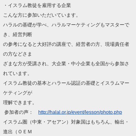
・イスラム教徒を雇用する企業
こんな方に参加いた
だ
いています。
ハラル
の基礎が学べ、
ハラル
マーケティングもマスターで
き、
経営判断
の参考になると大好評の講座で、経営者の方、
現場責任者
の方などさま
ざまな方が受講され、大企業・
中小企業も全国から参加さ
れています。
イスラム教徒の基本と
ハラール
認証の基礎とイスラムマー
ケティン
グが
理解できます。
参加者の声：
http://
halal
.or.jp/event/
lesson/photo.php
イスラム圏（中東・アセアン）対象国はもちろん、輸出・
進出（
ＯＥＭ