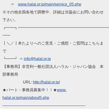
⇒
www.
halal
.or.jp/main/
service_05.php
※その他全国各地で調整中、詳細は当協会にお問い合わせ
下さい。
┏━━┓━━━━━━━━━━━━━━━━━━━━━━━
━━
┃＼／┃本た
より
へのご意見・ご感想・ご質問はこちらま
で
┗━━┛ ⇒
info@
halal
.or.jp
【事務局】非営利一般社団法人
ハラル
・ジャパン協会 本
部事務局
URL:
http://
halal
.or.jp/
★パート・事務員募集中！！★
www.
halal
.or.jp/main/about5.php
——————————
——————————
—-