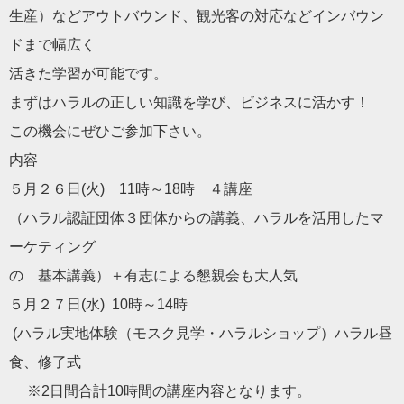
生産）などアウトバウンド、
観光客の対応などインバウン
ドまで幅広く
活きた学習が可能です。
まずは
ハラル
の正しい知識を学び、ビジネスに活かす！
この機会にぜひご参加下さい。
内容
５月２６日(火) 11時～18時 ４講座
（
ハラル
認証団体３団体からの講義、
ハラル
を活用したマ
ーケティング
の 基本講義）＋有志による懇親会も大人気
５月２７日(水) 10時～14時
(
ハラル
実地体験（モスク見学・
ハラル
ショップ）
ハラル
昼
食、
修了式
※2日間合計10時間の講座内容となります。