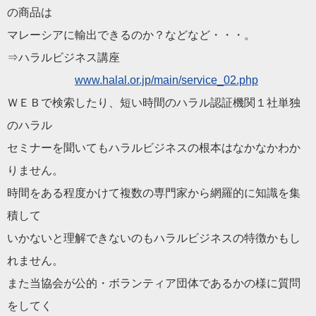
の商品は
マレーシアに輸出できるのか？などなど・・・。
⇒
ハラル
ビジネス講座
www.
halal
.or.jp/main/
service_02.php
ＷＥＢで検索したり、短い時間の
ハラル
認証機関１社単独
の
ハラル
セミナーを聞いても
ハラル
ビジネスの根本はなかなかわか
りません
。
時間をある程度かけて複数の専門家から網羅的に知識を集
積して
いかないと理解できないのも
ハラル
ビジネスの特徴かもし
れません
。
また当協会が公的・ボランティア団体であるかの様に質問
をしてく