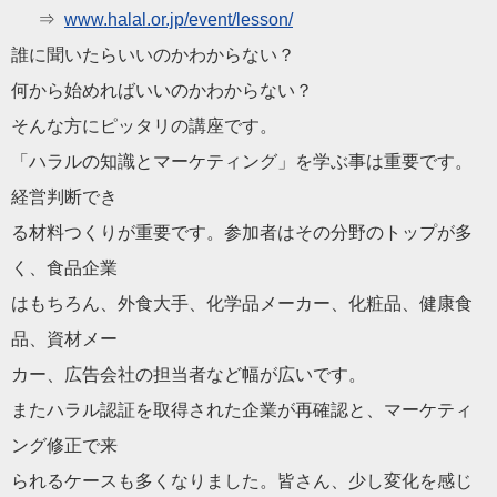
⇒
www.
halal
.or.jp/event/
lesson/
誰に聞いたらいいのかわからない？
何から始めればいいのかわからない？
そんな方にピッタリの講座です。
「
ハラル
の知識とマーケティング」を学ぶ事は重要です。
経営判断でき
る材料つくりが重要です。参加者はその分野のトップが多
く、
食品企業
はもちろん、外食大手、化学品メーカー、化粧品、健康食
品、
資材メー
カー、広告会社の担当者など幅が広いです。
また
ハラル
認証を取得された企業が再確認と、
マーケティ
ング修正で来
られるケースも多くなりました。皆さん、
少し変化を感じ