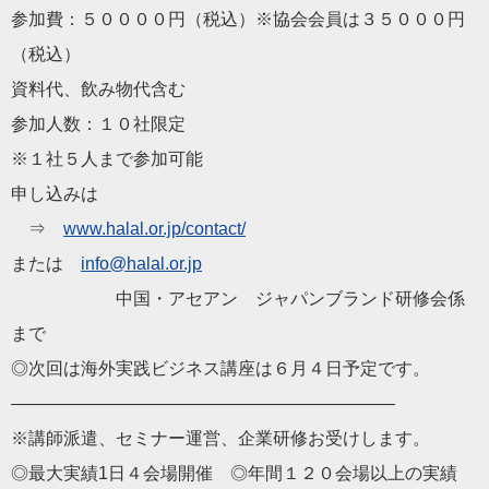
参加費：５００００円（税込）※協会会員は３５０００円
（税込）
資料代、飲み物代含む
参加人数：１０社限定
※１社５人まで参加可能
申し込みは
⇒
www.
halal
.or.jp/
contact/
または
info@
halal
.or.jp
中国・アセアン ジャパンブランド研修会係
まで
◎次回は海外実践ビジネス講座は６月４日予定です。
——————————
——————————
——
※講師派遣、セミナー運営、企業研修お受けします。
◎最大実績1日４会場開催 ◎年間１２０会場以上の実績