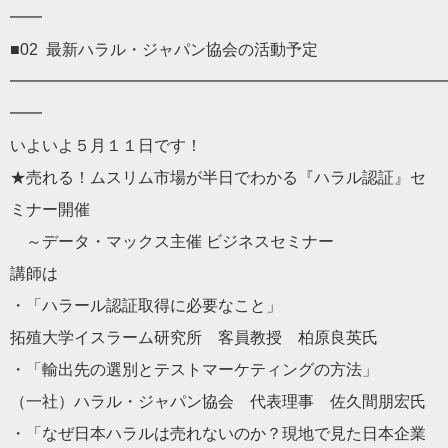
━━
■02 最新
ハラル
・ジャパン協会の活動予定
━━━━━━━━━━━━━━━━━━━━━━━━━━━
━━
いよいよ５月１１日です！
★売れる！ムスリム市場が半日でわかる『
ハラル
認証』
セ
ミナー開催
～データ・マックス主催 ビジネスセミナー
講師は
・「
ハラール
認証取得に必要なこと」
拓殖大学イスラーム研究所 客員教授 柏原良英氏
・「輸出先の選別とテストマーケティングの方法」
（一社）
ハラル
・ジャパン協会 代表理事 佐久間朋宏氏
・「なぜ日本
ハラル
は売れないのか？
現地で見た日本企業