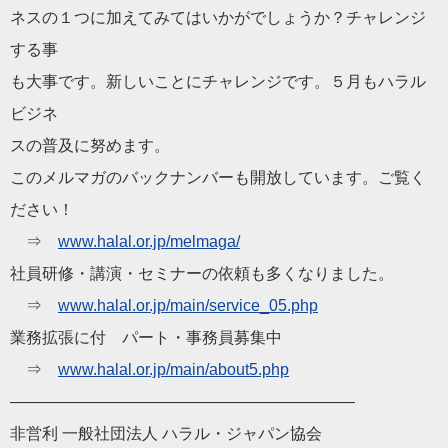
ネスの１つに加えてみてはいかがでしょうか？チャレンジ
する事
も大事です。新しいことにチャレンジです。５月も
ハラル
ビジネ
スの普及に努めます。
このメルマガのバックナンバーも開放しています。ご覧く
だ
さい！
⇒
www.
halal
.or.jp/
melmaga/
社員研修・講演・セミナーの依頼も多くなりました。
⇒
www.
halal
.or.jp/main/
service_05.php
業務拡張に付 パート・事務員募集中
⇒
www.
halal
.or.jp/main/
about5.php
——————————
——————————
—–
非営利 一般社団法人
ハラル
・ジャパン協会