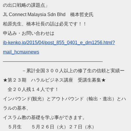
の出口戦略の課題点」
JL Connect Malaysia Sdn Bhd 橋本哲史氏
柏原先生、橋本社長の話は必見です！！
申込み・お問い合わせは
ib-kenko.jp/2015/04/
post_855_0401_e_dm1256.html?
mail_hcmaxnews
——————————
——————————
—-
－累計全国３００人以上の修了生の信頼と実績ー
★第２３期
ハラル
ビジネス講座 受講生募集★
全２０人残１４人です！
インバウンド(観光）とアウトバウンド（輸出・進出）
と
ハ
ラル
の基本、
イスラム教の基礎を学ぶ事ができます。
５月生 ５月２６日（火）２７日（水）