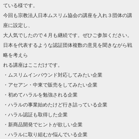
ている様です。
今回も宗教法人日本ムスリム協会の講座を入れ３団体の講
座に設定
し、
大人気でしたので４月も継続です。ぜひご参加く
だ
さい。
日本を代表するような認証団体複数の意見を聞きながら戦
略を考え
ら
れる講座はここ
だ
けです。
・ムスリムインバウンド対応してみたい企業
・アセアン・中東で販売をしてみたい企業
・初めて
ハラル
を勉強される企業
・
ハラル
の事業始めたけど行き詰っている企業
・
ハラル
認証も取得した企業
・新商品開発でヒントが欲しい企業
・
ハラル
に取り組むか悩んでいる企業