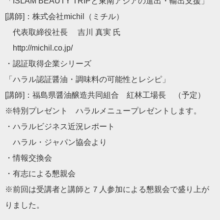
「ISLAM BEAUTY TRIPと東南アジアの進出・輸出支援」
[講師]：株式会社michil（ミチル）
代表取締役社長 吉川 真実 氏
http://michil.co.jp/
・認証取得企業シリーズ
「ハラル認証醤油・調味料の可能性とレシピ」
[講師]：福島県醤油醸造共同組合 紅林工場長 （予定）
※特別プレゼント ハラルメニュープレゼントします。
・ハラルビジネス近況レポート
ハラル・ジャパン協会より
・情報交換会
・有志による懇親会
※前回は受講者と講師と７人参加による懇親会で盛り上が
りました。