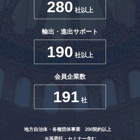
280
社以上
輸出・進出サポート
190
社以上
会員企業数
191
社
地方自治体・各種団体事業 200契約以上
※再委託・セミナー含む