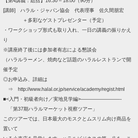
【第4講義：総括】16:30 – 18:00（90分）
[講師] ハラル・ジャパン協会 代表理事 佐久間朋宏
＋多彩なゲストプレゼンター（予定）
・ワークショップ形式も取り入れ、一日の講義の振りかえ
り
※講座終了後には参加者有志による懇談会
（ハラルラーメン、焼肉など話題のハラルレストランで開
催予定
◎お申込み、詳細は
⇒ http://www.halal.or.jp/service/academy/regist.html
■<入門・初級者向け／実地見学編>————————-
「第37期ハラルマーケット視察ツアー」
このツアーでは、日本最大のモスクとムスリム向け商品を
置いて