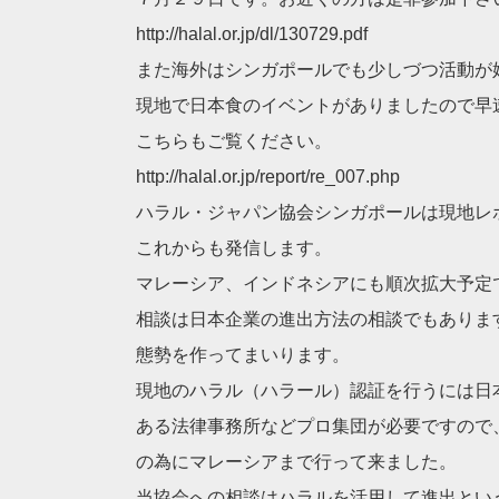
http://halal.or.jp/dl/130729.pdf
また海外はシンガポールでも少しづつ活動が
現地で日本食のイベントがありましたので早
こちらもご覧ください。
http://halal.or.jp/report/re_007.php
ハラル・ジャパン協会シンガポールは現地レ
これからも発信します。
マレーシア、インドネシアにも順次拡大予定
相談は日本企業の進出方法の相談でもありま
態勢を作ってまいります。
現地のハラル（ハラール）認証を行うには日
ある法律事務所などプロ集団が必要ですので
の為にマレーシアまで行って来ました。
当協会への相談はハラルを活用して進出とい