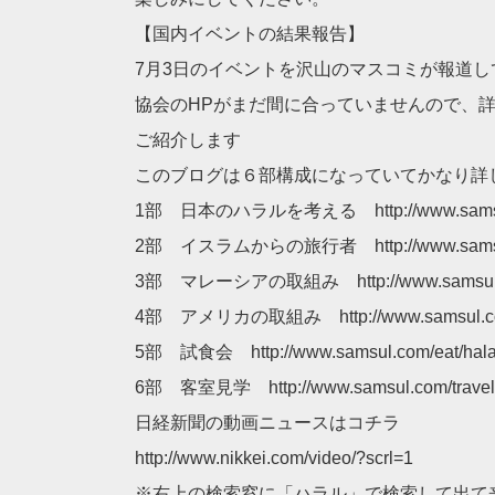
【国内イベントの結果報告】
7月3日のイベントを沢山のマスコミが報道
協会のHPがまだ間に合っていませんので、
ご紹介します
このブログは６部構成になっていてかなり詳
1部 日本のハラルを考える http://www.samsul.co
2部 イスラムからの旅行者 http://www.samsul.co
3部 マレーシアの取組み http://www.samsul.com/
4部 アメリカの取組み http://www.samsul.com
5部 試食会 http://www.samsul.com/eat/halal
6部 客室見学 http://www.samsul.com/travel/h
日経新聞の動画ニュースはコチラ
http://www.nikkei.com/video/?scrl=1
※右上の検索窓に「ハラル」で検索して出て