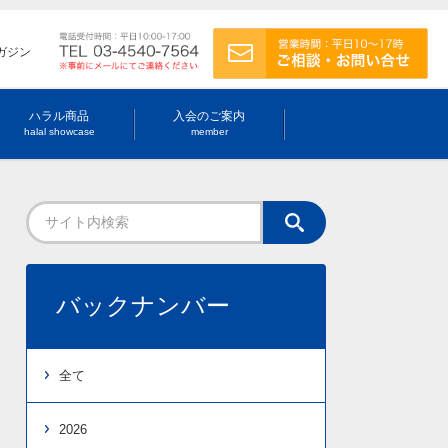
ガジン
ハラル商品
入会のご案内
halal showcase
member
バックナンバー
全て
2026