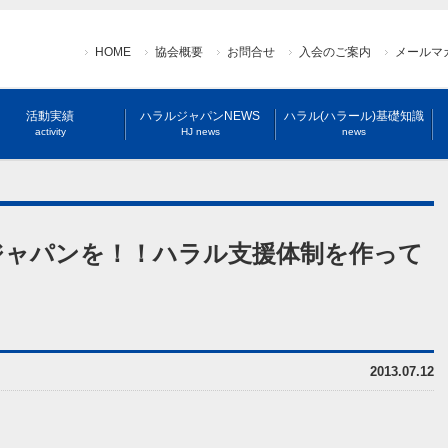
HOME
協会概要
お問合せ
入会のご案内
メールマ
活動実績
ハラルジャパンNEWS
ハラル(ハラール)基礎知識
activity
HJ news
news
インジャパンを！！ハラル支援体制を作って
2013.07.12