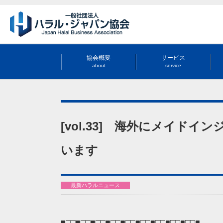
協会概要
サービス
about
service
[vol.33] 海外にメイド
います
最新ハラルニュース
■□□■□□■□□■□□■□□■□□■□□■□□■□□■