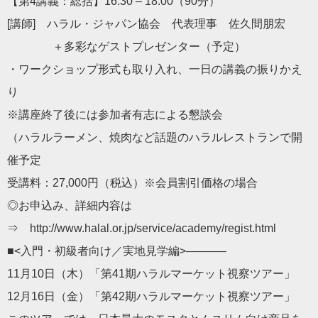
【第4講義：総括】16:30 – 18:00（90分）
[講師] ハラル・ジャパン協会 代表理事 佐久間朋宏
＋多彩なゲストプレゼンター（予定）
・ワークショップ形式も取り入れ、一日の講義の振りかえ
り
※講座終了後には参加者有志による懇談会
（ハラルラーメン、焼肉など話題のハラルレストランで開
催予定
受講料：27,000円（税込）※会員割引価格の場合
◎お申込み、詳細内容は
⇒ http://www.halal.or.jp/service/academy/regist.html
■<入門・初級者向け／実地見学編>———–
11月10日（木）「第41期ハラルマーケット視察ツアー」
12月16日（金）「第42期ハラルマーケット視察ツアー」