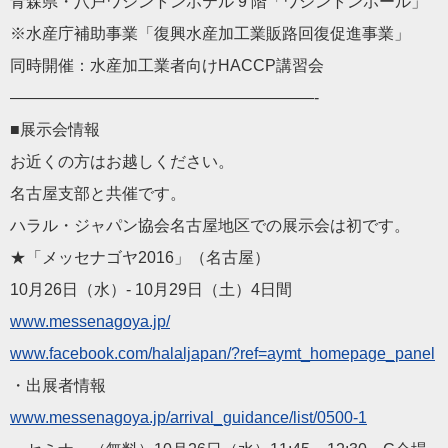
青森県・八戸ワシントンホテル 9 階「ワシントンホール」
※水産庁補助事業「復興水産加工業販路回復促進事業」
同時開催：水産加工業者向けHACCP講習会
———————————————————-
■展示会情報
お近くの方はお越しください。
名古屋支部と共催です。
ハラル・ジャパン協会名古屋地区での展示会は初です。
★「メッセナゴヤ2016」（名古屋）
10月26日（水）- 10月29日（土）4日間
www.messenagoya.jp/
www.facebook.com/halaljapan/?ref=aymt_homepage_panel
・出展者情報
www.messenagoya.jp/arrival_guidance/list/0500-1