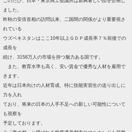
このたび、日本・東京商工会議所は新興著しい団を企画し
ました。
昨秋の安倍首相の訪問以来、二国間の関係がより重要視さ
れている
ウズベキスタンはここ10年以上ＧＤＰ成長率７％前後での
成長を
続け、3158万人の市場を持つ魅力ある国です。
また、教育水準も高く、安い賃金で優秀な人材を雇用で
きます。
近年は日本向けの人材育成、特に技能実習生の送り出しに
力を入れ
ており、将来の日本の人手不足への新しい可能性について
も視察を
予定しております。