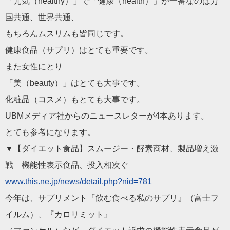
「元気（healthy）」で「健康（health）」が一番なのは万
国共通、世界共通、
もちろんムスリムも皆同じです。
健康食品（サプリ）はとても重要です。
また女性にとり
「美（beauty）」はとても大事です。
化粧品（コスメ）もとても大事です。
UBMメディア社からのニュースレターが4本あります。
とても参考になります。
▼【ダイエット食品】スムージー・酵素商材、製品増え激
戦 機能性表示食品、投入相次ぐ
www.this.ne.jp/news/detail.php?nid=781
今年は、サプリメント『飲む食べる私のサプリ』（富士フ
イルム）、『カロリミット』