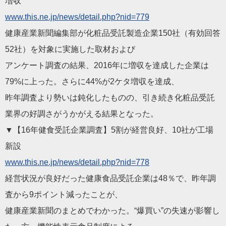
増収
www.this.ne.jp/news/detail.php?nid=779
健康産業新聞編集部が化粧品受託製造企業150社（有効回答
52社）を対象に実施した取材および
アンケート調査の結果、2016年に増収を達成した企業は
79%に上った。さらに44%が2ケタ増収を達成、
昨年調査より勢いは鈍化したものの、引き続き化粧品受託
業界の好調さがうかがえる結果となった。
▼【16年健食受託企業調査】5割が経営良好、10社が工場
新設
www.this.ne.jp/news/detail.php?nid=778
経営状況が良好だった健康食品受託企業は48％で、昨年調
査から9ポイント減ったことが、
健康産業新聞のまとめでわかった。“爆買い”の失速が影響し