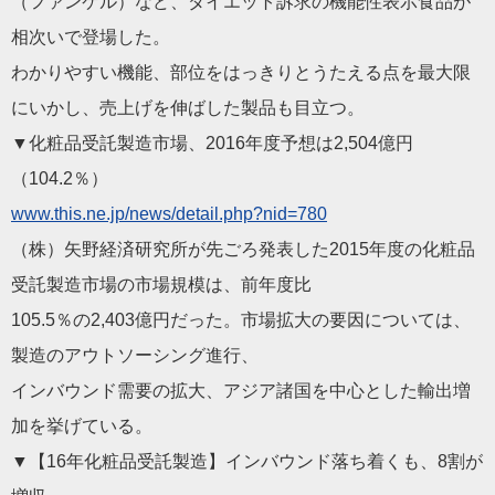
（ファンケル）など、ダイエット訴求の機能性表示食品が
相次いで登場した。
わかりやすい機能、部位をはっきりとうたえる点を最大限
にいかし、売上げを伸ばした製品も目立つ。
▼化粧品受託製造市場、2016年度予想は2,504億円
（104.2％）
www.this.ne.jp/news/detail.php?nid=780
（株）矢野経済研究所が先ごろ発表した2015年度の化粧品
受託製造市場の市場規模は、前年度比
105.5％の2,403億円だった。市場拡大の要因については、
製造のアウトソーシング進行、
インバウンド需要の拡大、アジア諸国を中心とした輸出増
加を挙げている。
▼【16年化粧品受託製造】インバウンド落ち着くも、8割が