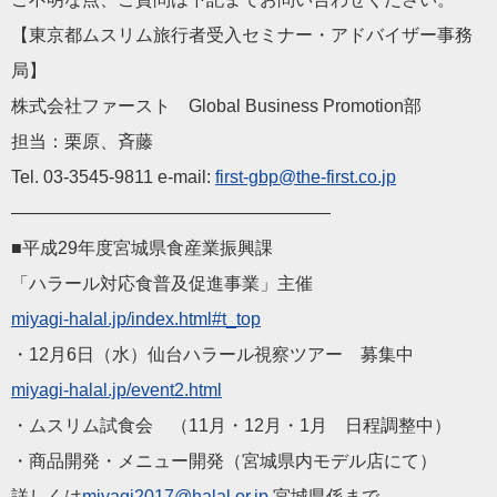
【東京都ムスリム旅行者受入セミナー・アドバイザー事務
局】
株式会社ファースト Global Business Promotion部
担当：栗原、斉藤
Tel. 03-3545-9811 e-mail:
first-gbp@the-first.co.jp
——————————————————
■平成29年度宮城県食産業振興課
「ハラール対応食普及促進事業」主催
miyagi-halal.jp/index.html#t_top
・12月6日（水）仙台ハラール視察ツアー 募集中
miyagi-halal.jp/event2.html
・ムスリム試食会 （11月・12月・1月 日程調整中）
・商品開発・メニュー開発（宮城県内モデル店にて）
詳しくは
miyagi2017@halal.or.jp
宮城県係まで