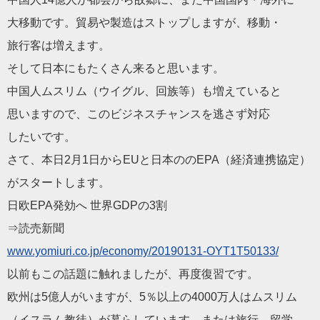
大移動です。貿易や製造はストップしますが、移動・
旅行客は増えます。
そして日本にもたくさん来ると思います。
中国人ムスリム（ウイグル、回族等）も増えていると
思いますので、このビジネスチャンスを逃さず対応
したいです。
さて、本日2月1日からEUと日本ののEPA（経済連携協定）
がスタートします。
日欧EPA発効へ 世界GDPの3割
⇒読売新聞
www.yomiuri.co.jp/economy/20190131-OYT1T50133/
以前もこの話題に触れましたが、再度復習です。
欧州は5億人がいますが、5％以上の4000万人はムスリム
（イスラム教徒）が暮らしています。または旅行、留学