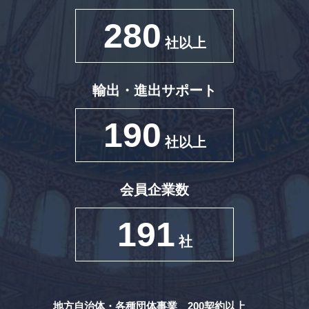
280
社以上
輸出・進出サポート
190
社以上
会員企業数
191
社
地方自治体・各種団体事業 200契約以上