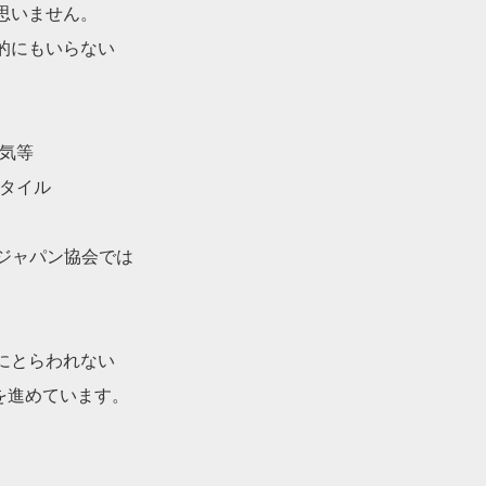
思いません。
的にもいらない
気等
スタイル
・ジャパン協会で
は
にとらわれない
を進めています。