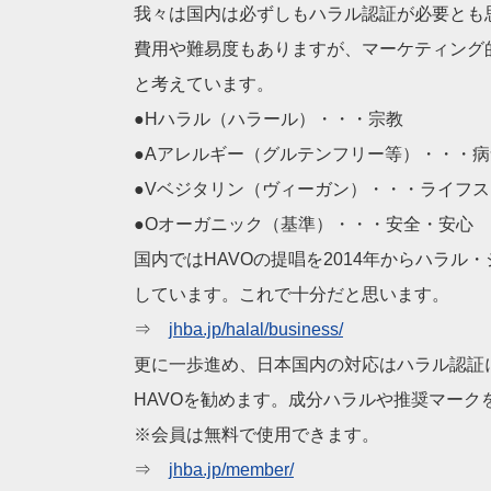
我々は国内は必ずしもハラル認証が必要とも
費用や難易度もありますが、マーケティング
と考えています。
●Hハラル（ハラール）・・・宗教
●Aアレルギー（グルテンフリー等）・・・病
●Vベジタリン（ヴィーガン）・・・ライフ
●Oオーガニック（基準）・・・安全・安心
国内ではHAVOの提唱を2014年からハラル
しています。これで十分だと思います。
⇒
jhba.jp/halal/business
/
更に一歩進め、日本国内の対応はハラル認証
HAVOを勧めます。成分ハラルや推奨マーク
※会員は無料で使用できます。
⇒
jhba.jp/member/