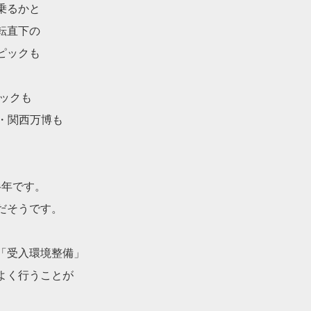
乗るかと
転直下の
ピックも
ピックも
阪・関西万博も
約半年です。
だそうです。
、
「受入環境整備」
よく行うことが