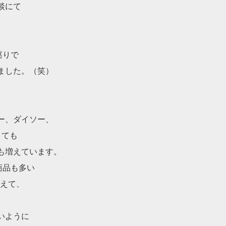
談にて
巡りで
ました。（笑）
ー、ダイソー、
とても
も増えています。
商品も多い
増えて、
いように