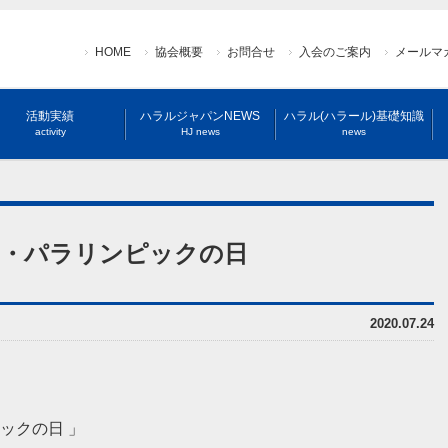
HOME
協会概要
お問合せ
入会のご案内
メールマ
活動実績
ハラルジャパンNEWS
ハラル(ハラール)基礎知識
activity
HJ news
news
ピック・パラリンピックの日
2020.07.24
ックの日 」