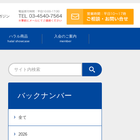
ガジン
ハラル商品
入会のご案内
halal showcase
member
バックナンバー
全て
2026