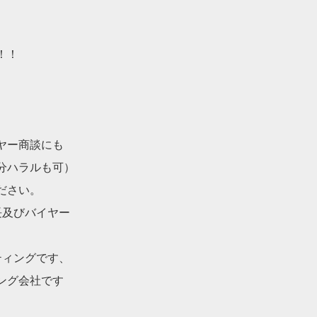
！！
ヤー商談にも
分ハラルも可）
ださい。
長及びバイヤー
ティングです、
ング会社です