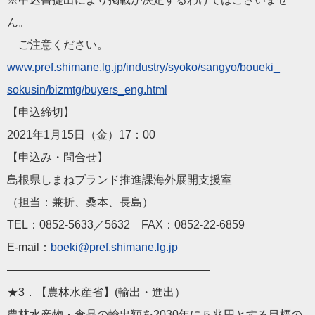
ん。
ご注意ください。
www.pref.shimane.lg.jp
/industry/syoko/sangyo/boueki_
sokusin/bizmtg/buyers_eng.html
【申込締切】
2021年1月15日（金）17：00
【申込み・問合せ】
島根県しまねブランド推進課海外展開支援室
（担当：兼折、桑本、長島）
TEL：0852-5633／5632 FAX：0852-22-6859
E-mail：
boeki@pref.shimane.lg.j
p
——————————
————————
★3．【農林水産省】(輸出・進出）
農林水産物・食品の輸出額を2030年に５兆円とする目標の