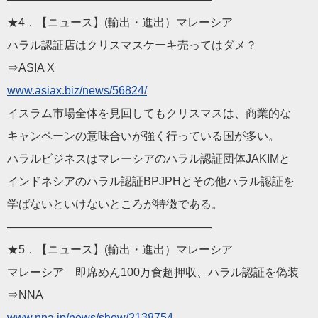
★4．【ニュース】(輸出・進出）マレーシア
ハラル認証店はクリスマスケーキ売ってはダメ？
⇒ASIA X
www.asiax.biz/news/568
24/
イスラム市場全体を見回してもクリスマスは、商業的な
キャンペーンの意味合いが強く行っている国が多い。
ハラルビジネスはマレーシアのハラル認証団体JAKIMと
インドネシアのハラル認証BPJPHとその他ハラル認証を
学ばないといけないところが特徴である。
——————————
————————
★5．【ニュース】(輸出・進出）マレーシア
マレーシア 即席めん100万食超押収、ハラル認証を偽装
⇒NNA
www.nna.jp/news/show/2
138754