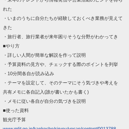
れた
・いまのうちに自分たちが経験しておくべき業務が見えて
きた
・旅行者、旅行業者が来年困りそうな分野がわかってき
■やり方
・詳しい人間が簡単な解説を作って説明
・予算資料の見方や、チェックする際のポイントを列挙
・10分間各自が読み込み
・テーマを設定して、そのテーマにそう気づきや考えを
共有メモに各自記入(誰が書いたかも書く)
・メモに従い各自が自分の気づきを説明
■使った資料
観光庁予算
www.mlit.go.jp/kankoch
o/siryou/yosan/content/0013788