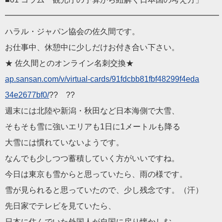
━━━━━━━━━━━━━━━━━━━━━━━━━━━
ハラル・ジャパン協会の佐久間です。
お仕事中、休憩中に少しだけお付き合い下さい。
★ 佐久間とのオンライン名刺交換★
ap.sansan.com/v/virtua
l-cards/91fdcbb81fbf48299f4eda
34e2677bf0/
?? ??
週末には北陸や新潟・秋田など日本海側で大雪、
そもそも雪に強いエリアも1日に1メートルも降る
大雪には慣れていないようです。
なんでも少しつつ蓄積していく方がいいですね。
今日は東京も雪からと思っていたら、雨の様です。
雪が見られると思っていたので、少し残念です。（汗）
先日家でテレビを見ていたら、
日本に住んでいた外国人が自国に戻り懐かしむ