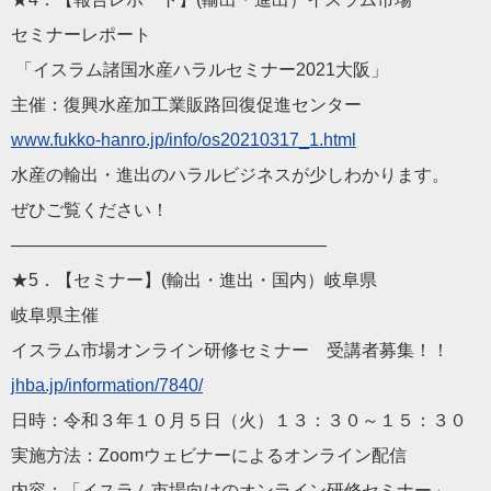
セミナーレポート
「イスラム諸国水産ハラルセミナー2021大阪」
主催：復興水産加工業販路回復促進センター
www.fukko-hanro.jp/inf
o/os20210317_1.html
水産の輸出・進出のハラルビジネスが少しわかります。
ぜひご覧ください！
——————————
————————
★5．【セミナー】(輸出・進出・国内）岐阜県
岐阜県主催
イスラム市場オンライン研修セミナー 受講者募集！！
jhba.jp/information/78
40/
日時：令和３年１０月５日（火）１３：３０～１５：３０
実施方法：Zoomウェビナーによるオンライン配信
内容：「イスラム市場向けのオンライン研修セミナー」