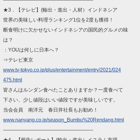
★3．【テレビ】(輸出・進出・人材）インドネシア
世界の美味しい料理ランキング1位を2度も獲得！
断食明けに欠かせないインドネシアの国民的グルメの味
は？
：YOUは何しに日本へ？
⇒テレビ東京
www.tv-tokyo.co.jp/plu
s/entertainment/entry/2021/024
475.html
皆さんはルンダン食べたことありますか？一度食べて
下さい、少し値段はいい値段ですが美味しいです。
当会会員 南洋元 春日井社長もお勧め！
www.nanyang.co.jp/seaso
n_Bumbu%20Rendang.html
——————————
————————
★4．【報告レポート】(輸出・進出）イスラム市場