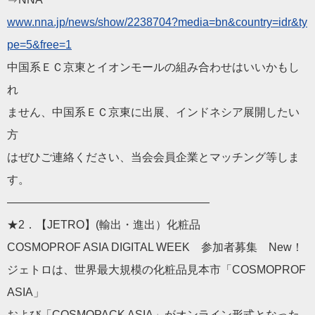
www.nna.jp/news/show/2
238704?media=bn&country=idr&ty
pe=5&free=1
中国系ＥＣ京東とイオンモールの組み合わせはいいかもし
れ
ません、中国系ＥＣ京東に出展、インドネシア展開したい
方
はぜひご連絡ください、当会会員企業とマッチング等しま
す。
——————————
————————
★2．【JETRO】(輸出・進出）化粧品
COSMOPROF ASIA DIGITAL WEEK 参加者募集 New！
ジェトロは、世界最大規模の化粧品見本市「COSMOPROF
ASIA」
および「COSMOPACK ASIA」がオンライン形式となった