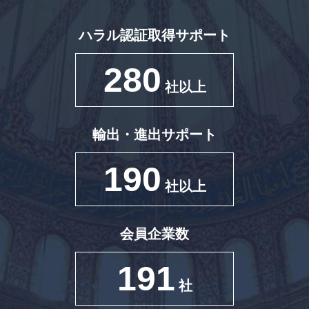
ハラル認証取得サポート
280
社以上
輸出・進出サポート
190
社以上
会員企業数
191
社