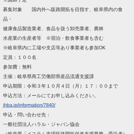
募集対象 国内外へ販路開拓を目指す、岐阜県内の食
品・
健康食品製造業者、食品を扱う卸売業者、農林
水産業の生産者等 ※宿泊・飲食事業者も含む
※岐阜県内に工場や支店等あり事業者も参加OK
定員：１００名
参加費：無料
主催：岐阜県商工労働部県産品流通支援課
申込期限：令和３年１０月４日（月）１７：００まで
申込方法：メールにてお申し込みください。
jhba.jp/information/78
40/
申込・問い合わせ先：
一般社団法人ハラル・ジャパン協会
（岐阜県「イスラム市場販路開拓促進支援業務」受託者）