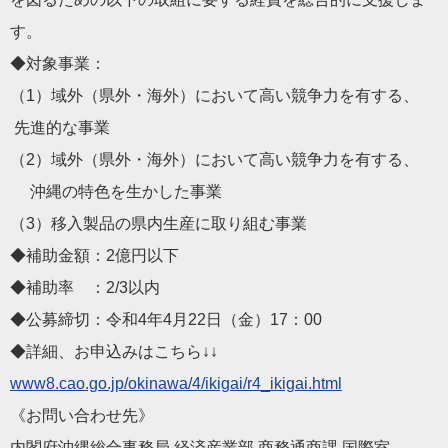
す。
◆対象事業：
（1）域外（県外・海外）において高い競争力を有する、
先進的な事業
（2）域外（県外・海外）において高い競争力を有する、
沖縄の特色を生かした事業
（3）移入製品の県内生産に取り組む事業
◆補助金額：2億円以下
◆補助率 ：2/3以内
◆公募締切：令和4年4月22日（金）17：00
◆詳細、お申込みはこちら↓↓
www8.cao.go.jp/okinawa
/4/ikigai/r4_ikigai.html
《お問い合わせ先》
内閣府沖縄総合事務局 経済産業部 商務通商課 国際室