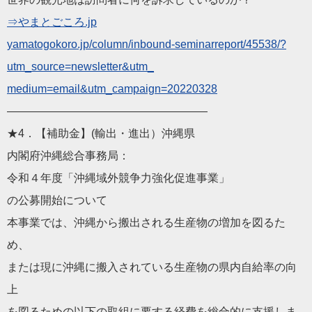
⇒やまとごころ.jp
yamatogokoro.jp/column
/inbound-seminarreport/45538/?
utm_source=newsletter&utm_
medium=email&utm_campaign=2022
0328
——————————
————————
★4．【補助金】(輸出・進出）沖縄県
内閣府沖縄総合事務局：
令和４年度「沖縄域外競争力強化促進事業」
の公募開始について
本事業では、沖縄から搬出される生産物の増加を図るた
め、
または現に沖縄に搬入されている生産物の県内自給率の向
上
を図るための以下の取組に要する経費を総合的に支援しま