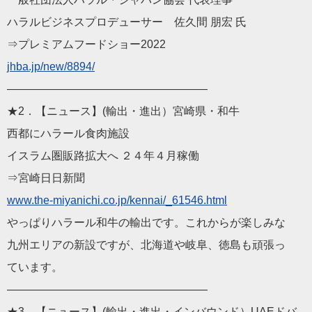
ハラルビジネスプロデューサー 佐久間 朋宏 氏
⇒プレミアムフードショー2022
jhba.jp/new/8894/
——————————
————————
★2．【ニュース】(輸出・進出）宮崎県・和牛
西都にハラール食肉施設
イスラム圏販路拡大へ ２４年４月稼働
⇒宮崎日日新聞
www.the-miyanichi.co.j
p/kennai/_61546.html
やっぱりハラール和牛の輸出です。これからが楽しみな
九州エリアの新設ですが、北海道や岐阜、徳島も頑張っ
ています。
——————————
————————
★3．【ニュース】(輸出・進出・インバウンド）UAEドバ