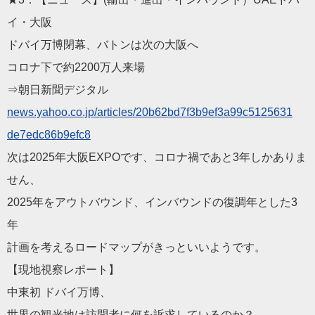
イ・
大阪
ドバイ万博閉幕、バトンは次の大阪へ
コロナ下で約2200万人来場
⇒朝日新聞デジタル
news.yahoo.co.jp/artic
les/20b62bd7f3b9ef3a99c5125631
de7edc86b9efc8
次は2025年大阪EXPOです、コロナ禍であと3年しかありま
せん、
2025年をアウトバウンド、インバウンドの復調年とした3
年
計画を考えるロードマップがきっといいようです。
【現地視察レポート】
中東初 ドバイ万博、
世界の観光地は訪問者に何を訴求しているのか？