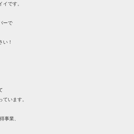
イイです。
、
バーで
さい！
て
っています。
取得事業、
。