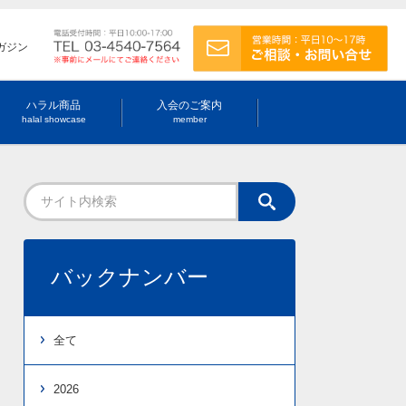
ガジン
ハラル商品
入会のご案内
halal showcase
member
バックナンバー
全て
2026