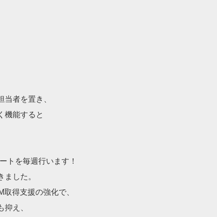
。
担当者を置き、
く機能すると
デートを毎週行いま
す！
きました。
M取得支援の強化で
、
も抑え、