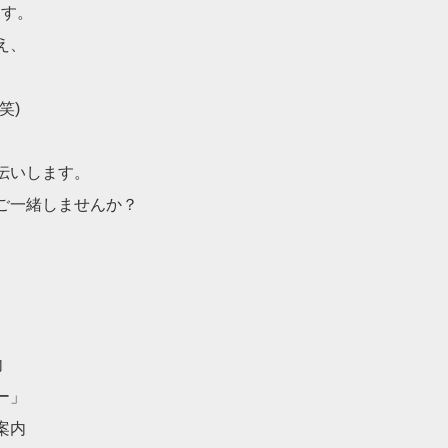
ます。
え、
笑)
伝いします。
ご一緒しませんか？
内
ー」
案内