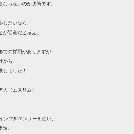
まならないのが状態で
す。
応したいなら、
とが近道だと考え、
形での採用があります
が、
社から、
携しました！
ア人（ムスリム）
、インフルエンサーを
使い、
促進、