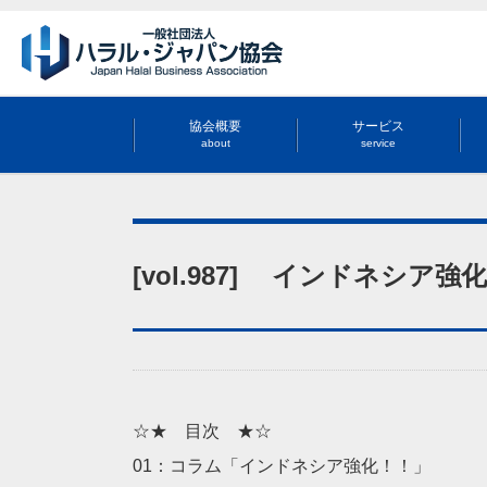
協会概要
サービス
about
service
[vol.987] インドネシア強
☆★ 目次 ★☆
01：コラム「インドネシア強化！！」