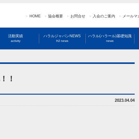
HOME
協会概要
お問合せ
入会のご案内
メールマ
活動実績
ハラルジャパンNEWS
ハラル(ハラール)基礎知識
activity
HJ news
news
化！！
2023.04.04