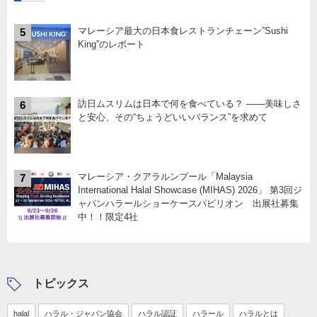
マレーシア最大の日本食レストランチェーン”Sushi
5
King”のレポート
訪日ムスリムは日本で何を食べている？ ――美味しさ
6
と安心、その“ちょうどいいバランス”を求めて
マレーシア・クアラルンプール「Malaysia
7
International Halal Showcase (MIHAS) 2026」 第3回ジ
ャパンハラールショーケースパビリオン 出展社募集
中！！限定4社
トピックス
halal
ハラル・ジャパン協会
ハラル認証
ハラール
ハラルとは