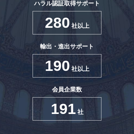
ハラル認証取得サポート
280
社以上
輸出・進出サポート
190
社以上
会員企業数
191
社