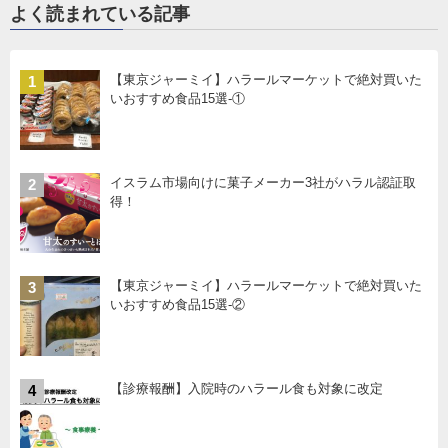
よく読まれている記事
【東京ジャーミイ】ハラールマーケットで絶対買いた
1
いおすすめ食品15選-①
イスラム市場向けに菓子メーカー3社がハラル認証取
2
得！
【東京ジャーミイ】ハラールマーケットで絶対買いた
3
いおすすめ食品15選-②
【診療報酬】入院時のハラール食も対象に改定
4