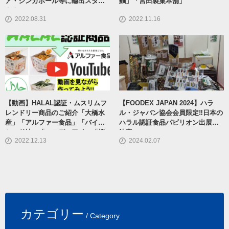
ア・シンガポール等に輸出スター
麵」「宮田製菓本舗」
ト！
2022.08.31
2022.11.16
【動画】HALAL認証・ムスリムフ
【FOODEX JAPAN 2024】ハラ
レンドリー商品のご紹介「大橋水
ル・ジャパン協会会員限定‼日本の
産」「アルファー食品」「バイオ
ハラル認証食品パビリオン出展社
シード社」「エフディアイ」「桜
決定
2022.12.13
2024.02.07
井食品」
カテゴリー
/ Category