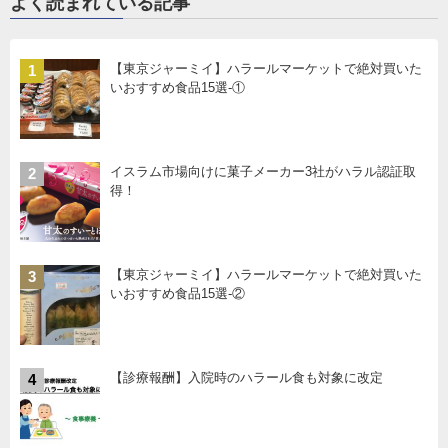
よく読まれている記事
【東京ジャーミイ】ハラールマーケットで絶対買いた
1
いおすすめ食品15選-①
イスラム市場向けに菓子メーカー3社がハラル認証取
2
得！
【東京ジャーミイ】ハラールマーケットで絶対買いた
3
いおすすめ食品15選-②
【診療報酬】入院時のハラール食も対象に改定
4