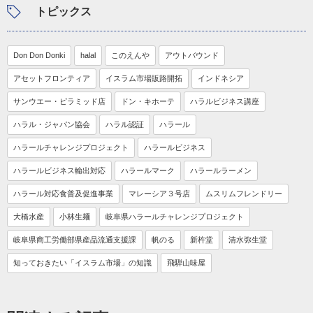
トピックス
Don Don Donki
halal
このえんや
アウトバウンド
アセットフロンティア
イスラム市場販路開拓
インドネシア
サンウエー・ピラミッド店
ドン・キホーテ
ハラルビジネス講座
ハラル・ジャパン協会
ハラル認証
ハラール
ハラールチャレンジプロジェクト
ハラールビジネス
ハラールビジネス輸出対応
ハラールマーク
ハラールラーメン
ハラール対応食普及促進事業
マレーシア３号店
ムスリムフレンドリー
大橋水産
小林生麺
岐阜県ハラールチャレンジプロジェクト
岐阜県商工労働部県産品流通支援課
帆のる
新杵堂
清水弥生堂
知っておきたい「イスラム市場」の知識
飛騨山味屋