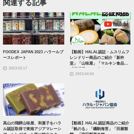
関連する記事
FOODEX JAPAN 2023 ハラールブ
【動画】HALAL認証・ムスリムフ
ースレポート
レンドリー商品のご紹介「新杵
堂」「山味屋」「マルキン食品」
2023.03.17
「近縁屋（このえんや）」
2023.04.04
高山の飛騨山味屋、和菓子をハラ
【動画】HALAL認証商品のご紹介
ル認証取得で東南アジアマレーシ
「帆のる」「磯駒海苔」「田靡製