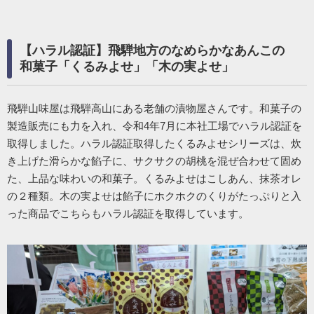
【ハラル認証】飛騨地方のなめらかなあんこの
和菓子「くるみよせ」「木の実よせ」
飛騨山味屋は飛騨高山にある老舗の漬物屋さんです。和菓子の
製造販売にも力を入れ、令和4年7月に本社工場でハラル認証を
取得しました。ハラル認証取得したくるみよせシリーズは、炊
き上げた滑らかな餡子に、サクサクの胡桃を混ぜ合わせて固め
た、上品な味わいの和菓子。くるみよせはこしあん、抹茶オレ
の２種類。木の実よせは餡子にホクホクのくりがたっぷりと入
った商品でこちらもハラル認証を取得しています。