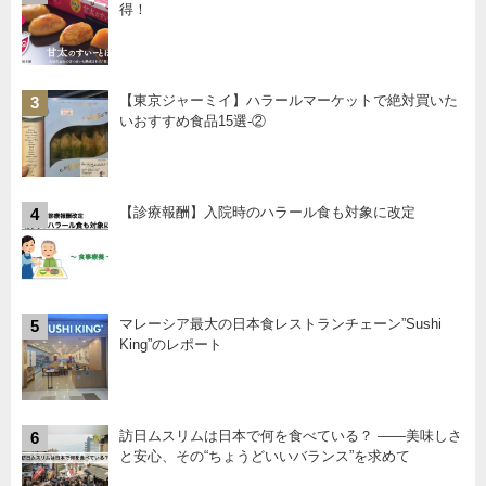
得！
【東京ジャーミイ】ハラールマーケットで絶対買いた
3
いおすすめ食品15選-②
【診療報酬】入院時のハラール食も対象に改定
4
マレーシア最大の日本食レストランチェーン”Sushi
5
King”のレポート
訪日ムスリムは日本で何を食べている？ ――美味しさ
6
と安心、その“ちょうどいいバランス”を求めて