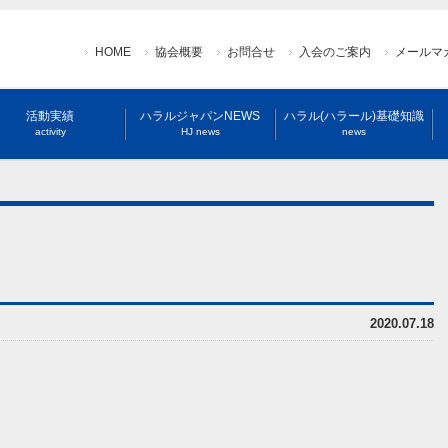
HOME
協会概要
お問合せ
入会のご案内
メールマ
活動実績
ハラルジャパンNEWS
ハラル(ハラール)基礎知識
activity
HJ news
news
2020.07.18