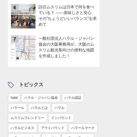
訪日ムスリムは日本で何を食べ
6
ている？ ――美味しさと安心、
その“ちょうどいいバランス”を求
めて
一般社団法人ハラル・ジャパン
7
協会の大阪事務局が、大阪のム
スリム観光客向けの便利な地図
を作成しました！
トピックス
halal
ハラル・ジャパン協会
ハラル認証
ハラール
ハラルとは
ハラル
ムスリムフレンドリー
インバウンド
ハラルビジネス
アウトバウンド
ハラールマーク