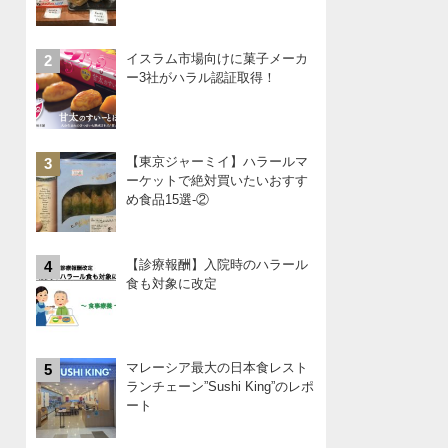
イスラム市場向けに菓子メーカ
2
ー3社がハラル認証取得！
【東京ジャーミイ】ハラールマ
3
ーケットで絶対買いたいおすす
め食品15選-②
【診療報酬】入院時のハラール
4
食も対象に改定
マレーシア最大の日本食レスト
5
ランチェーン”Sushi King”のレポ
ート