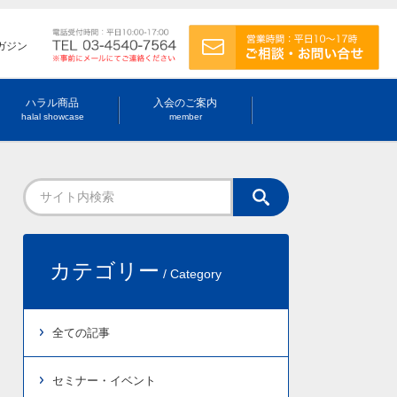
ガジン
ハラル商品
入会のご案内
halal showcase
member
カテゴリー
/ Category
全ての記事
セミナー・イベント