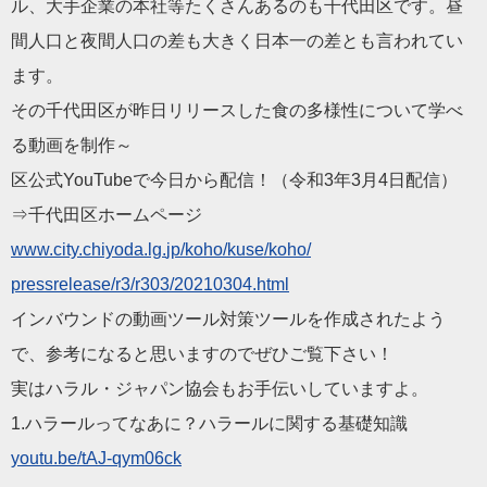
ル、大手企業の本社等たくさんあるのも千代田区です。昼
間人口と夜間人口の差も大きく日本一の差とも言われてい
ます。
その千代田区が昨日リリースした食の多様性について学べ
る動画を制作～
区公式YouTubeで今日から配信！（令和3年3月4日配信）
⇒千代田区ホームページ
www.city.chiyoda.lg.
jp/koho/kuse/koho/
pressrelease/r3/r303/20210304.
html
インバウンドの動画ツール対策ツールを作成されたよう
で、参考になると思いますのでぜひご覧下さい！
実はハラル・ジャパン協会もお手伝いしていますよ。
1.ハラールってなあに？ハラールに関する基礎知識
youtu.be/tAJ-qym06ck