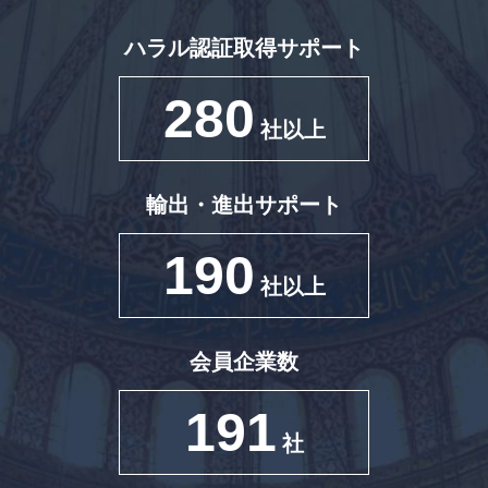
ハラル認証取得サポート
280
社以上
輸出・進出サポート
190
社以上
会員企業数
191
社