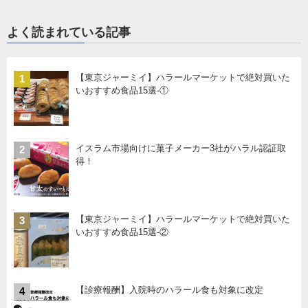
よく読まれている記事
【東京ジャーミイ】ハラールマーケットで絶対買いた
1
いおすすめ食品15選-①
イスラム市場向けに菓子メーカー3社がハラル認証取
2
得！
【東京ジャーミイ】ハラールマーケットで絶対買いた
3
いおすすめ食品15選-②
【診療報酬】入院時のハラール食も対象に改定
4