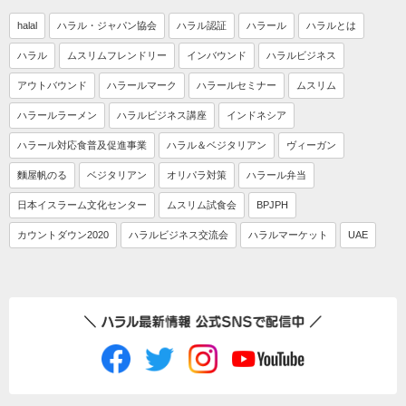
halal
ハラル・ジャパン協会
ハラル認証
ハラール
ハラルとは
ハラル
ムスリムフレンドリー
インバウンド
ハラルビジネス
アウトバウンド
ハラールマーク
ハラールセミナー
ムスリム
ハラールラーメン
ハラルビジネス講座
インドネシア
ハラール対応食普及促進事業
ハラル＆ベジタリアン
ヴィーガン
麵屋帆のる
ベジタリアン
オリパラ対策
ハラール弁当
日本イスラーム文化センター
ムスリム試食会
BPJPH
カウントダウン2020
ハラルビジネス交流会
ハラルマーケット
UAE