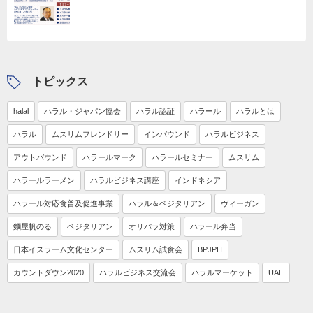
トピックス
halal
ハラル・ジャパン協会
ハラル認証
ハラール
ハラルとは
ハラル
ムスリムフレンドリー
インバウンド
ハラルビジネス
アウトバウンド
ハラールマーク
ハラールセミナー
ムスリム
ハラールラーメン
ハラルビジネス講座
インドネシア
ハラール対応食普及促進事業
ハラル＆ベジタリアン
ヴィーガン
麵屋帆のる
ベジタリアン
オリパラ対策
ハラール弁当
日本イスラーム文化センター
ムスリム試食会
BPJPH
カウントダウン2020
ハラルビジネス交流会
ハラルマーケット
UAE