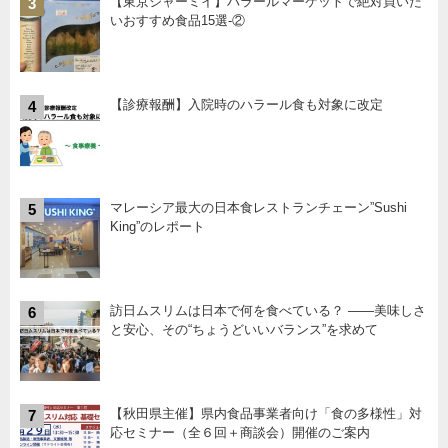
【東京ジャーミイ】ハラールマーケットで絶対買いた
3
いおすすめ食品15選-②
【診療報酬】入院時のハラール食も対象に改定
4
マレーシア最大の日本食レストランチェーン”Sushi
5
King”のレポート
訪日ムスリムは日本で何を食べている？ ――美味しさ
6
と安心、その“ちょうどいいバランス”を求めて
【秋田県主催】県内食品事業者向け「食の多様性」対
7
応セミナー（全６回＋商談会）開催のご案内