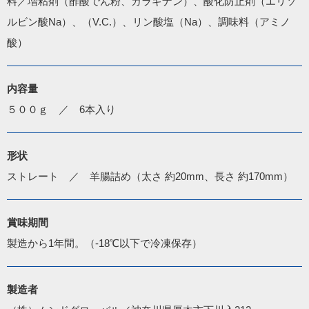
料／増粘剤（酢酸でん粉、カラギナン）、酸化防止剤（エリソ
ルビン酸Na）、（V.C.）、リン酸塩（Na）、調味料（アミノ
酸）
内容量
５００ｇ　／　6本入り
形状
ストレート　／　羊腸詰め（太さ 約20mm、長さ 約170mm）
賞味期間
製造から1年間。（-18℃以下で冷凍保存）
製造者