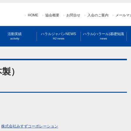
HOME
協会概要
お問合せ
入会のご案内
メールマ
活動実績
ハラルジャパンNEWS
ハラル(ハラール)基礎知識
activity
HJ news
news
本製）
：
株式会社みすずコーポレーション