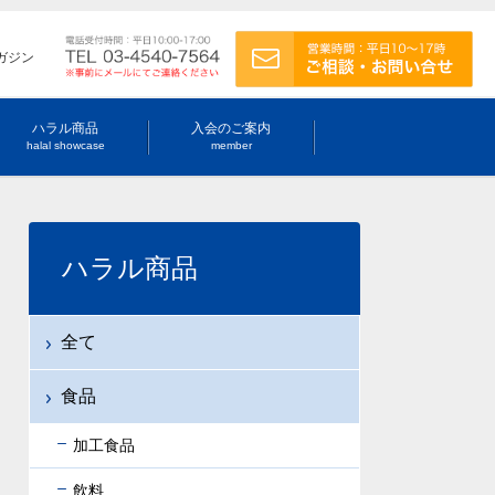
ガジン
ハラル商品
入会のご案内
halal showcase
member
ハラル商品
全て
食品
加工食品
飲料