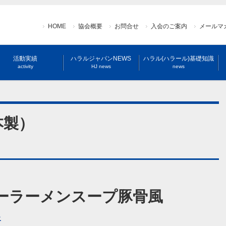
HOME
協会概要
お問合せ
入会のご案内
メールマ
活動実績
ハラルジャパンNEWS
ハラル(ハラール)基礎知識
activity
HJ news
news
本製）
ーラーメンスープ豚骨風
社