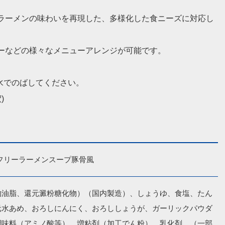
ラーメンの味わいを再現した、多様化した食ニーズに対応し
ーなどの様々なメニューアレンジが可能です。
または水でのばしてください。
)
フリーラーメンスープ豚骨風
物油脂、還元澱粉糖化物）（国内製造）、しょうゆ、食塩、たん
元水あめ、おろしにんにく、おろししょうが、ガーリックパウダ
調味料（アミノ酸等）、増粘剤（加工でん粉）、乳化剤、（一部