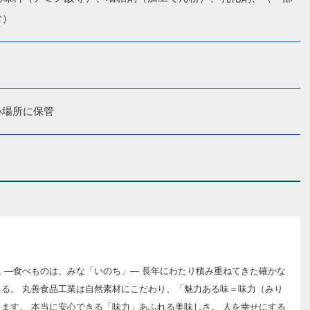
む）
い場所に保管
 ―食べものは、みな「いのち」― 長年にわたり積み重ねてきた確かな
る。 丸善食品工業は自然素材にこだわり、「魅力ある味＝味力（みり
ます。 本当に安心できる「味力」あふれる美味しさ。 人を幸せにする