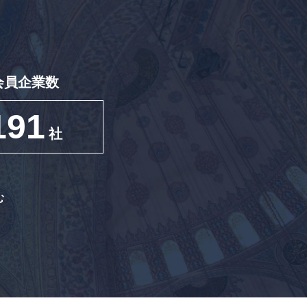
会員企業数
191
社
む