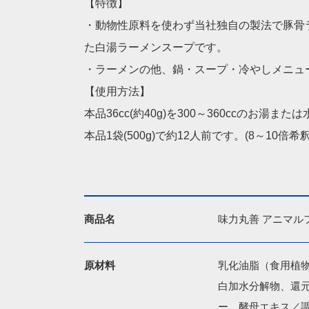
【特徴】
・動物性原料を使わず当社独自の製法で豚骨
た白湯ラーメンスープです。
・ラーメンの他、鍋・スープ・冷やしメニュ
【使用方法】
本品36cc(約40g)を300～360ccのお湯
本品1袋(500g)で約12人前です。(8～10倍希釈
商品名
味力丸善 アニマル
原材料
乳化油脂（食用植
白加水分解物、還
ー、酵母エキス／