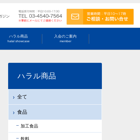
ガジン
ハラル商品
入会のご案内
halal showcase
member
ハラル商品
全て
食品
加工食品
飲料