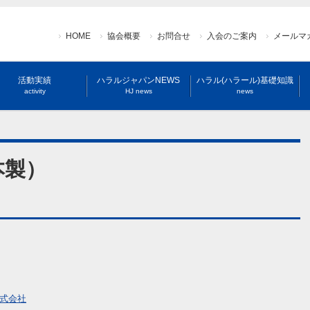
HOME
協会概要
お問合せ
入会のご案内
メールマ
活動実績
ハラルジャパンNEWS
ハラル(ハラール)基礎知識
activity
HJ news
news
本製）
式会社