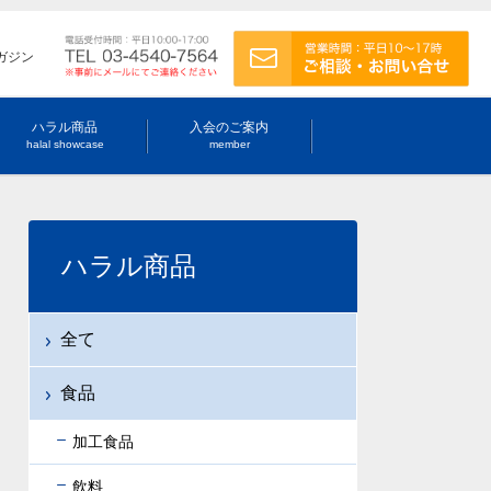
ガジン
ハラル商品
入会のご案内
halal showcase
member
ハラル商品
全て
食品
加工食品
飲料