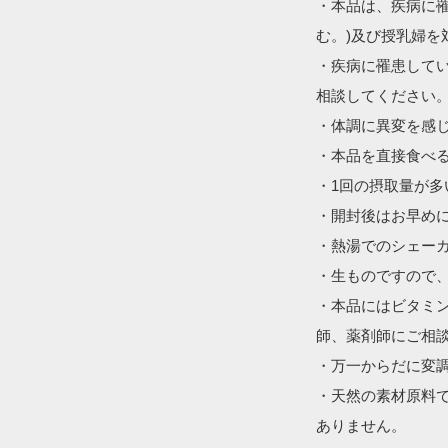
・本品は、疾病に
む。)及び授乳婦を
・疾病に罹患して
相談してください。
・体調に異変を感じ
・本品を直接食べる
・1回の摂取量が多
・開封後はお早めに
・熱湯でのシェーカ
・生ものですので、
・本品にはビタミ
師、薬剤師にご相談
・万一からだに変調
・天然の素材原料
ありません。
