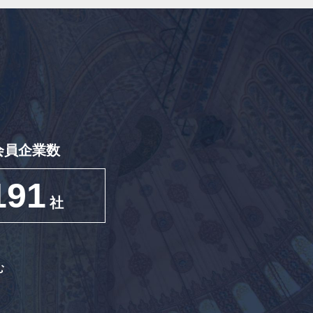
会員企業数
191
社
む