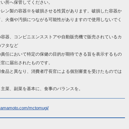
い所へ保管してください。

チレン製の容器※を破損させる性質があります。破損した容器か
て、火傷や汚損につながる可能性がありますので使用しないでく
の容器、コンビニエンスストアや自動販売機で販売されているカ
フタなど

の責任において特定の保健の目的が期待できる旨を表示するもの
官に届出されたものです。

用食品と異なり、消費者庁長官による個別審査を受けたものでは
、主菜、副菜を基本に、食事のバランスを。
-yamamoto.com/mctomugi/