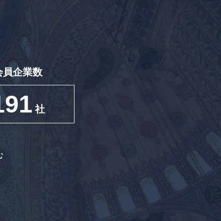
会員企業数
191
社
む