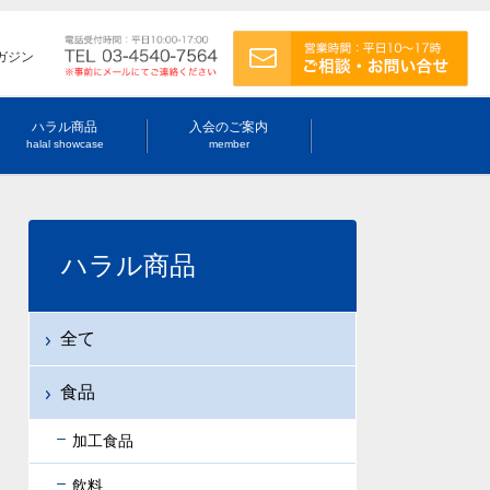
ガジン
ハラル商品
入会のご案内
halal showcase
member
ハラル商品
全て
食品
加工食品
飲料