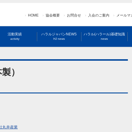
HOME
協会概要
お問合せ
入会のご案内
メールマ
活動実績
ハラルジャパンNEWS
ハラル(ハラール)基礎知識
activity
HJ news
news
本製）
社丸井産業