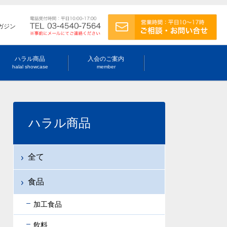
ガジン
ハラル商品
入会のご案内
halal showcase
member
ハラル商品
全て
食品
加工食品
飲料