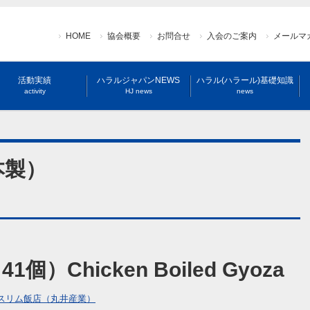
HOME
協会概要
お問合せ
入会のご案内
メールマ
活動実績
ハラルジャパンNEWS
ハラル(ハラール)基礎知識
activity
HJ news
news
本製）
個）Chicken Boiled Gyoza
スリム飯店（丸井産業）