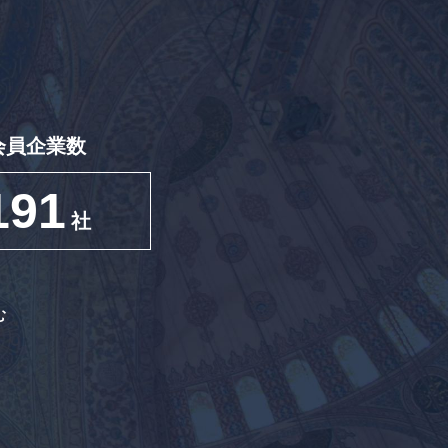
会員企業数
191
社
む