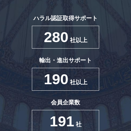
ハラル認証取得サポート
280
社以上
輸出・進出サポート
190
社以上
会員企業数
191
社